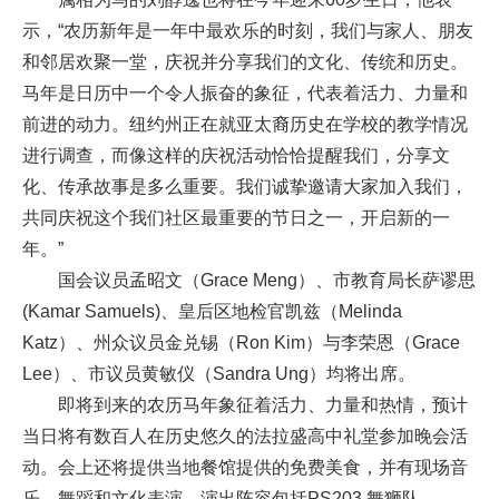
示，“农历新年是一年中最欢乐的时刻，我们与家人、朋友
和邻居欢聚一堂，庆祝并分享我们的文化、传统和历史。
马年是日历中一个令人振奋的象征，代表着活力、力量和
前进的动力。纽约州正在就亚太裔历史在学校的教学情况
进行调查，而像这样的庆祝活动恰恰提醒我们，分享文
化、传承故事是多么重要。我们诚挚邀请大家加入我们，
共同庆祝这个我们社区最重要的节日之一，开启新的一
年。”
国会议员孟昭文（Grace Meng）、市教育局长萨谬思
(Kamar Samuels)、皇后区地检官凯兹（Melinda
Katz）、州众议员金兑锡（Ron Kim）与李荣恩（Grace
Lee）、市议员黄敏仪（Sandra Ung）均将出席。
即将到来的农历马年象征着活力、力量和热情，预计
当日将有数百人在历史悠久的法拉盛高中礼堂参加晚会活
动。会上还将提供当地餐馆提供的免费美食，并有现场音
乐、舞蹈和文化表演，演出阵容包括PS203 舞狮队、