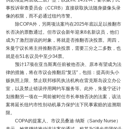
事投诉审查委员会（CCRB）直接获取执法随身摄像头录
像的权限，而不必通过纽约市警。
除COPA外，另两项法案均在2025年底以足以推翻市
长否决的票数通过。但市议会新年迎来8名新议员，他们
成为了激烈游说的对象，将就是否推翻否决投票。周四，
朱曼宁议长将主持推翻否决投票，需要三分之二多数，也
就是在51名议员中至少34票。
预计17项在亚当斯离任前被他否决、原本有望成为法
律的措施，将在市议会推翻后“复活”，包括：提高街头小
贩执照上限、禁止联邦移民执法机构在雷克斯岛设立办公
室，以及禁止错误停用网约车服务等。此外，朱曼宁还计
划推翻另一项在一周前被时任市长单独否决的法案，该法
案将延长纽约市性别动机暴力保护法下民事索赔的追溯期
限。
COPA的提案人、市议员桑迪·纳斯（Sandy Nurse）
表示，她将继续推动该法案的通过，称其为“进步党团的头