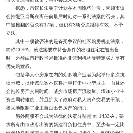
据悉，市议长朱曼宁计划在本周晚些时候，带领市议
会推翻亚当斯在离任前最后时刻对一系列法案的否决，其
中被推翻的否决有17项，但仍有3项否决继续有效、不予
立法。
其中一项被否决的是备受争议的社区购房机会法案，
简称COPA。该法案要求符合条件的出租住宅在被出售
时，必须由市行政当局批准的非营利机构等特定买方享有
优先购置权。
包括华人小房东在内的众多地产业者为此举行多次抗
议示威，批评该法案不仅将严重打击中小型业主，而且还
会拖长房产交易时间、减少市场房产流动量、增加小业主
资金周转难度，并且扩大了政府对私人房产交易的干预，
极大地限制了业主自由出售房产的能力。
另外两项不会成为法律的法案分别是Int. 1433-A，要
求所有由市政府出资的新建可负担住房中，至少有一定比
例必须是两居或三居户型；以及Int. 1451-A，要求赋予民