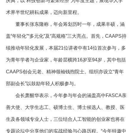
庆典，以“科技创新与繁荣经济”为年度主题，展现华人学
术界半世纪耕耘成果，迈向新里程。
董事长张东隆称，年会筹划历时一年，成果丰硕，涵
盖“年轻化”“多元化”及“高规格”三大亮点。首先，CAAPS持
续推动年轻化发展，本届21位讲者中有14位首次参与，多
为青年学者与企业家，年龄层横跨16岁至94岁，其中包括
CAAPS创会元老、精神领袖钱煦院士。组织亦设立“青年
部副会长”以鼓励年轻人积极参与。
会长萧醒华表示，今年参与年会的涵盖高中FASCA亲
善大使、大学生志工、硕博士生、博士候选人、教授、医
生及各领域专业人士，三位结合人工智能的创业家也将在
专题论坛中分享他们的实战经验与心路历程。“今年特邀中