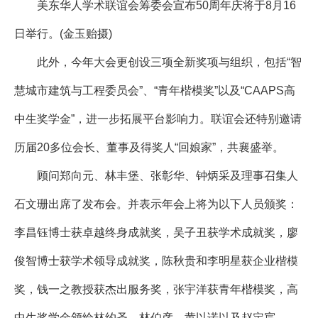
美东华人学术联谊会筹委会宣布50周年庆将于8月16
日举行。(金玉贻摄)
此外，今年大会更创设三项全新奖项与组织，包括“智
慧城市建筑与工程委员会”、“青年楷模奖”以及“CAAPS高
中生奖学金”，进一步拓展平台影响力。联谊会还特别邀请
历届20多位会长、董事及得奖人“回娘家”，共襄盛举。
顾问郑向元、林丰堡、张彰华、钟炳采及理事召集人
石文珊出席了发布会。并表示年会上将为以下人员颁奖：
李昌钰博士获卓越终身成就奖，吴子丑获学术成就奖，廖
俊智博士获学术领导成就奖，陈秋贵和李明星获企业楷模
奖，钱一之教授获杰出服务奖，张宇洋获青年楷模奖，高
中生奖学金颁给林约圣、林伯彦、黄以诺以及赵定宸。