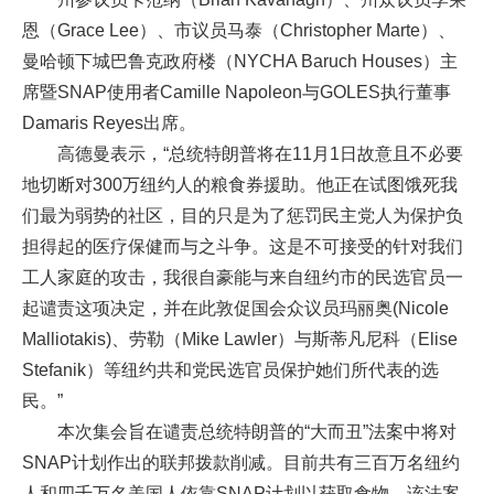
恩（Grace Lee）、市议员马泰（Christopher Marte）、
曼哈顿下城巴鲁克政府楼（NYCHA Baruch Houses）主
席暨SNAP使用者Camille Napoleon与GOLES执行董事
Damaris Reyes出席。
高德曼表示，“总统特朗普将在11月1日故意且不必要
地切断对300万纽约人的粮食券援助。他正在试图饿死我
们最为弱势的社区，目的只是为了惩罚民主党人为保护负
担得起的医疗保健而与之斗争。这是不可接受的针对我们
工人家庭的攻击，我很自豪能与来自纽约市的民选官员一
起谴责这项决定，并在此敦促国会众议员玛丽奥(Nicole
Malliotakis)、劳勒（Mike Lawler）与斯蒂凡尼科（Elise
Stefanik）等纽约共和党民选官员保护她们所代表的选
民。”
本次集会旨在谴责总统特朗普的“大而丑”法案中将对
SNAP计划作出的联邦拨款削减。目前共有三百万名纽约
人和四千万名美国人依靠SNAP计划以获取食物，该法案