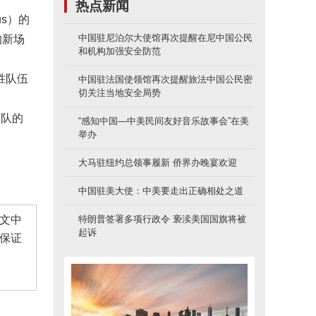
热点新闻
us）的
中国驻尼泊尔大使馆再次提醒在尼中国公民
的新场
和机构加强安全防范
胜队伍
中国驻法国使领馆再次提醒旅法中国公民密
切关注当地安全局势
团队的
“感知中国—中美民间友好音乐故事会”在美
举办
大马驻纽约总领事履新 侨界办晚宴欢迎
中国驻美大使：中美要走出正确相处之道
文中
特朗普签署多项行政令 亵渎美国国旗将被
起诉
保证