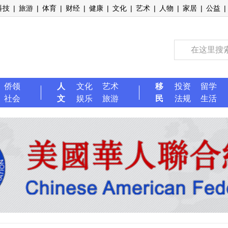
科技
|
旅游
|
体育
|
财经
|
健康
|
文化
|
艺术
|
人物
|
家居
|
公益
|
侨领
人
文化
艺术
移
投资
留学
社会
文
娱乐
旅游
民
法规
生活