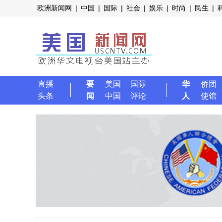
欧洲新闻网
|
中国
|
国际
|
社会
|
娱乐
|
时尚
|
民生
|
直播
要
美国
国际
华
侨团
头条
闻
中国
评论
人
使馆