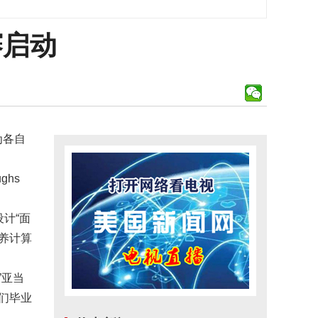
赛启动
为各自
ghs
计“面
养计算
”亚当
们毕业