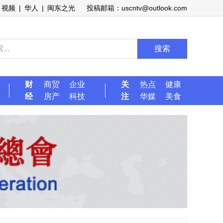
视频
|
华人
|
闽东之光
投稿邮箱：uscntv@outlook.com
搜索
财
商贸
企业
关
热点
健康
经
房产
科技
注
华媒
美食