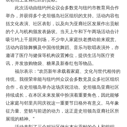
此次活动由纽约州众议会多数党与纽约市教育局合作
举办，并获得多个史坦顿岛社区组织的支持。活动内容包
括文化表演、社区表彰，以及向为亚裔社区发展作出贡献
的个人与机构颁发表扬状。当天上午和下午两场活动合计
吸引约上千居民到场，不少华人家庭扶老携幼前来观赏。
活动内容除舞狮及中国传统舞蹈、音乐与歌唱表演外，亦
邀请了医疗与健保等机构设置摊位，提供生活与医疗资
讯，并发放购物袋、糖果及新春红包等物品。
福尔表示：“农历新年承载着家庭、文化与世代相传的
传统。我很荣幸能与纽约州众议会多数党及众多社区组织
合作，在史坦顿岛举办这场庆祝活动。史坦顿岛亚裔社区
持续成长，在本区未来发展中扮演着重要角色，因此能够
让家庭与邻里共同庆祝这一重要节日格外有意义。马年象
征力量、坚韧与前进的动力，这正是史坦顿岛亚裔社区所
展现的精神。”
活动表彰了三个对社区做出杰出贡献的个人和组织，