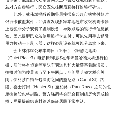
若对方自称银行，民众应先挂断后直接打给银行确认。
此外，林伟斌提醒近期警局接报多起超市购物付款时
银行卡被盗案件，经调查发现多家本地超市收银机刷卡器
上被犯罪分子安装了盗刷设备、导致顾客的银行卡信息被
盗。因此提醒民众若使用银行卡支付，可以先用手去稍微
用力拨动一下刷卡器，这样盗刷设备就可以分离拿下来。
会上林伟斌公布本周日（10日）《寂静之地3》
（Quiet Place3）电影摄制组将在华埠曼哈顿大桥进行拍
摄，届时将有坦克等军队车辆道具和大量警察着装演员，
拍摄时间为凌晨四点至下午两点，期间曼哈顿大桥会关
闭，伊丽莎白街至包厘街之间的坚尼路（Canal St）路
段、喜士打街（Hester St）至柏路（Park Row）之间的包
厘街路段也将封路。警方强调将会配合摄制组尽快完成拍
摄，尽量提前结束封路以保证居民正常生活。