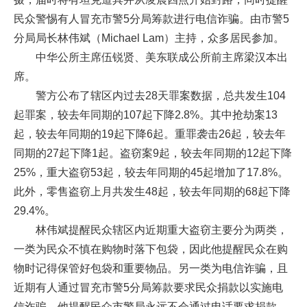
民众警惕有人冒充市警5分局筹款进行电信诈骗。由市警5
分局局长林伟斌（Michael Lam）主持，众多居民参加。
中华公所主席伍锐贤、美东联成公所前主席梁汉本出
席。
警方公布了辖区内过去28天罪案数据，总共发生104
起罪案，较去年同期的107起下降2.8%。其中抢劫案13
起，较去年同期的19起下降6起。重罪袭击26起，较去年
同期的27起下降1起。盗窃案9起，较去年同期的12起下降
25%，重大盗窃53起，较去年同期的45起增加了17.8%。
此外，零售盗窃上月共发生48起，较去年同期的68起下降
29.4%。
林伟斌提醒民众辖区内近期重大盗窃主要分为两类，
一类为民众不慎在购物时落下包袋，因此他提醒民众在购
物时记得保管好包袋和重要物品。另一类为电信诈骗，且
近期有人通过冒充市警5分局筹款要求民众捐款以实施电
信诈骗，他提醒民众市警局永远不会通过电话要求捐款，