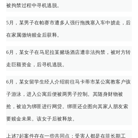
被拘禁过程中寻机逃脱。
5月，某男子在帕赛市遭多人强行拖拽塞入车中掳走，后
在家属缴纳赎金后获释。
6月，某女子在马尼拉某赌场酒店遭非法拘禁，被对方转
走巨额资金，后寻机逃脱。
6月，某女留学生经人介绍前往马卡蒂市某公寓教客户孩
子游泳，进入公寓后便被两男子控制。其随身财物被
抢，被迫为绑匪进行网贷。绑匪还企图向其家人朋友索
要赎金未果。该女子后被释放。
上述7起案件存在一些共同点：受害人都是在菲长期工