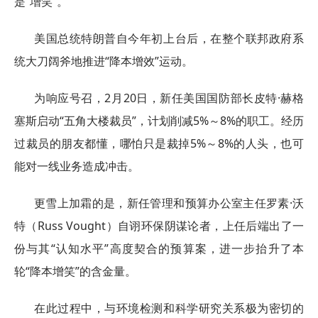
是“增笑”。
美国总统特朗普自今年初上台后，在整个联邦政府系
统大刀阔斧地推进“降本增效”运动。
为响应号召，2月20日，新任美国国防部长皮特·赫格
塞斯启动“五角大楼裁员”，计划削减5%～8%的职工。经历
过裁员的朋友都懂，哪怕只是裁掉5%～8%的人头，也可
能对一线业务造成冲击。
更雪上加霜的是，新任管理和预算办公室主任罗素·沃
特（Russ Vought）自诩环保阴谋论者，上任后端出了一
份与其“认知水平”高度契合的预算案，进一步抬升了本
轮“降本增笑”的含金量。
在此过程中，与环境检测和科学研究关系极为密切的