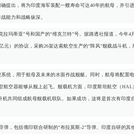
确提出，将为印度海军装配一艘寿命可达40年的航母，并引
作战能力和战略纵深。
克拉玛蒂亚”号和国产的“维克兰特”号。据路透社报道，今年4
0亿元）的协议，采购26架达索航空生产的“阵风”舰载战斗机，
进系统，用于航母及未来的水面作战舰艇。同时，航母将配置
重型航空器能够从舰上起飞。舰载机方面，印度斯坦航空（HAL
直升机共同组成航母舰载机联队。如果成功，这将是首次有印度
导弹，包括俄印联合研制的“布拉莫斯-2”导弹、印度自研的其