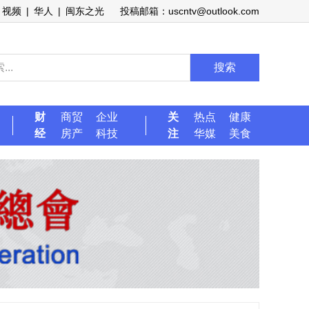
视频
|
华人
|
闽东之光
投稿邮箱：uscntv@outlook.com
搜索
财
商贸
企业
关
热点
健康
经
房产
科技
注
华媒
美食