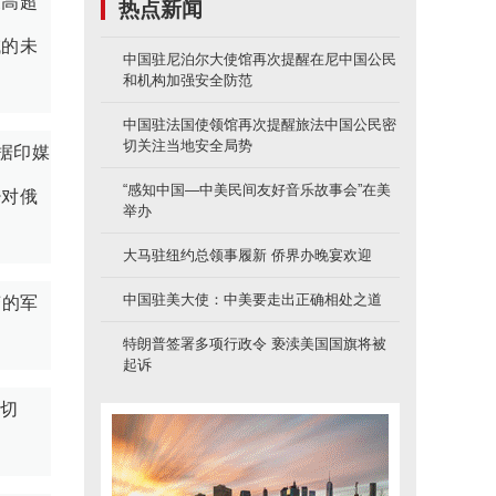
展高超
热点新闻
域的未
中国驻尼泊尔大使馆再次提醒在尼中国公民
和机构加强安全防范
中国驻法国使领馆再次提醒旅法中国公民密
切关注当地安全局势
。据印媒
“感知中国—中美民间友好音乐故事会”在美
少对俄
举办
大马驻纽约总领事履新 侨界办晚宴欢迎
中国驻美大使：中美要走出正确相处之道
变的军
特朗普签署多项行政令 亵渎美国国旗将被
起诉
切