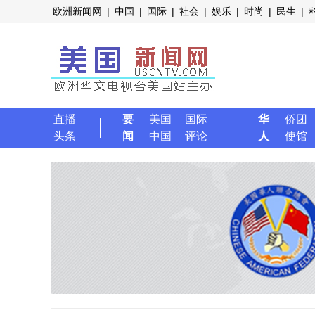
欧洲新闻网
|
中国
|
国际
|
社会
|
娱乐
|
时尚
|
民生
|
直播
要
美国
国际
华
侨团
头条
闻
中国
评论
人
使馆