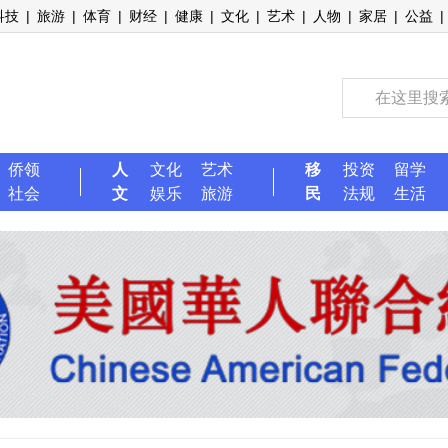
科技
|
旅游
|
体育
|
财经
|
健康
|
文化
|
艺术
|
人物
|
家居
|
公益
|
侨领
人
文化
艺术
移
投资
留学
社会
文
娱乐
旅游
民
法规
生活