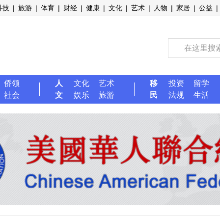
科技
|
旅游
|
体育
|
财经
|
健康
|
文化
|
艺术
|
人物
|
家居
|
公益
|
侨领
人
文化
艺术
移
投资
留学
社会
文
娱乐
旅游
民
法规
生活