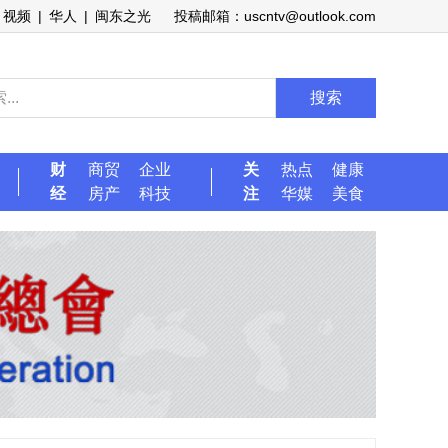
视频
|
华人
|
闽东之光
投稿邮箱：uscntv@outlook.com
搜索
财
商贸
企业
关
热点
健康
经
房产
科技
注
华媒
美食