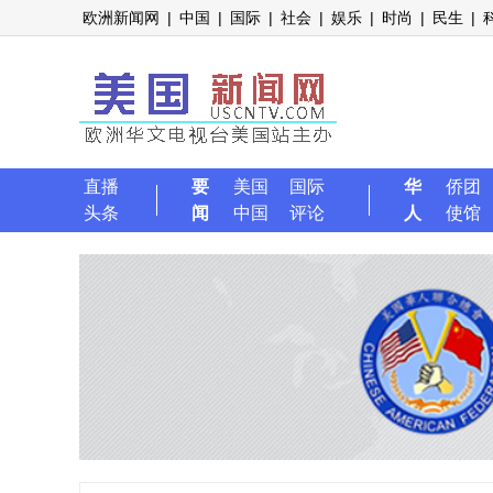
欧洲新闻网
|
中国
|
国际
|
社会
|
娱乐
|
时尚
|
民生
|
直播
要
美国
国际
华
侨团
头条
闻
中国
评论
人
使馆