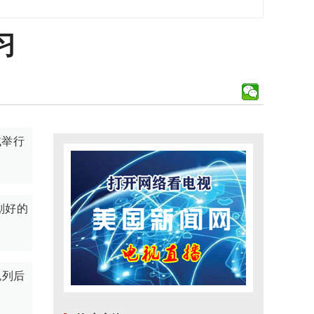
习
域举行
划好的
色列后