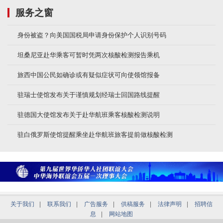
服务之窗
身份被盗？向美国国税局申请身份保护个人识别号码
坦桑尼亚赴华乘客可暂时凭两次核酸检测报告乘机
旅西中国公民如确诊或有疑似症状可向使领馆报备
驻瑞士使馆发布关于谨慎规划经瑞士回国路线提醒
驻德国大使馆发布关于赴华航班乘客核酸检测说明
驻白俄罗斯使馆提醒乘坐赴华航班旅客提前做核酸检测
关于我们
|
联系我们
|
广告服务
|
供稿服务
|
法律声明
|
招聘信
息
|
网站地图