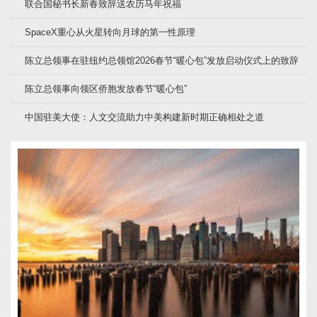
联合国秘书长新春致辞送农历马年祝福
SpaceX重心从火星转向月球的第一性原理
陈立总领事在驻纽约总领馆2026春节“暖心包”发放启动仪式上的致辞
陈立总领事向领区侨胞发放春节“暖心包”
中国驻美大使：人文交流助力中美构建新时期正确相处之道