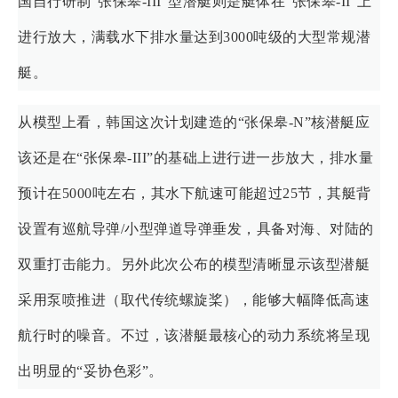
国自行研制“张保皋-III”型潜艇则是艇体在“张保皋-II”上
进行放大，满载水下排水量达到3000吨级的大型常规潜
艇。
从模型上看，韩国这次计划建造的“张保皋-N”核潜艇应
该还是在“张保皋-III”的基础上进行进一步放大，排水量
预计在5000吨左右，其水下航速可能超过25节，其艇背
设置有巡航导弹/小型弹道导弹垂发，具备对海、对陆的
双重打击能力。另外此次公布的模型清晰显示该型潜艇
采用泵喷推进（取代传统螺旋桨），能够大幅降低高速
航行时的噪音。不过，该潜艇最核心的动力系统将呈现
出明显的“妥协色彩”。