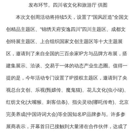
发布环节。四川省文化和旅游厅 供图
本次文创周活动将持续5天，设置了“国风匠造”全国文
创精品主题区、“锦绣天府安逸四川”四川主题区、成都文
创特展主题区、上合组织国家文创主题区等十大主题展
区，邀请到了来自全国的三百余家IP方与品牌方布展，搭
建集展示、洽谈、交易于一体的动态产业生态圈。值得一
提的是，今年活动专门设置了IP授权主题区，邀请到了央
视总台文创、乐视(甄嬛传、魔鬼猫)、花儿文化(虫小绿)、
红纺文化(大嘴猴、刺客信条)、指尖灵动(哪吒传奇)、北京
完美养成(中国诗词大会)等全国知名IP品牌参与。许多参
展商表示，开幕首日已接触到大量潜在合作伙伴，达成了