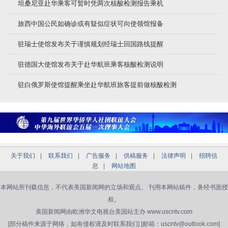
坦桑尼亚赴华乘客可暂时凭两次核酸检测报告乘机
旅西中国公民如确诊或有疑似症状可向使领馆报备
驻瑞士使馆发布关于谨慎规划经瑞士回国路线提醒
驻德国大使馆发布关于赴华航班乘客核酸检测说明
驻白俄罗斯使馆提醒乘坐赴华航班旅客提前做核酸检测
关于我们
|
联系我们
|
广告服务
|
供稿服务
|
法律声明
|
招聘信
息
|
网站地图
本网站所刊载信息，不代表美国新闻网的立场和观点。 刊用本网站稿件，务经书面授
权。
美国新闻网由欧洲华文电视台美国站主办 www.uscntv.com
[部分稿件来源于网络，如有侵权请及时联系我们] [邮箱：uscntv@outlook.com]