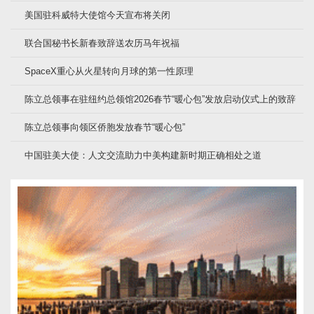
美国驻科威特大使馆今天宣布将关闭
联合国秘书长新春致辞送农历马年祝福
SpaceX重心从火星转向月球的第一性原理
陈立总领事在驻纽约总领馆2026春节“暖心包”发放启动仪式上的致辞
陈立总领事向领区侨胞发放春节“暖心包”
中国驻美大使：人文交流助力中美构建新时期正确相处之道