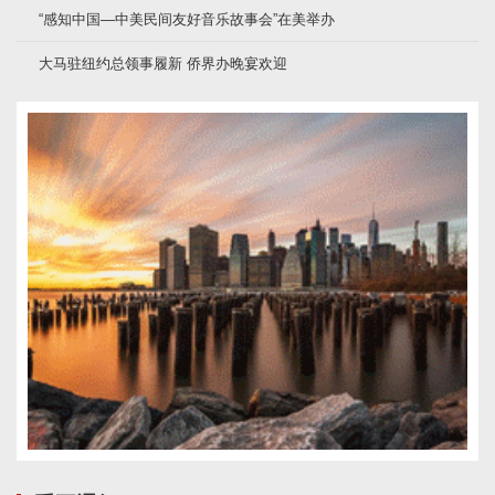
“感知中国—中美民间友好音乐故事会”在美举办
大马驻纽约总领事履新 侨界办晚宴欢迎