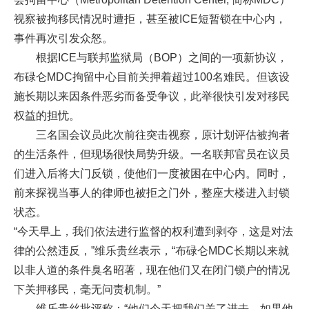
视察被拘移民情况时遭拒，甚至被ICE短暂锁在中心内，
事件再次引发众怒。
根据ICE与联邦监狱局（BOP）之间的一项新协议，
布碌仑MDC拘留中心目前关押着超过100名难民。但该设
施长期以来因条件恶劣而备受争议，此举很快引发对移民
权益的担忧。
三名国会议员此次前往突击视察，原计划评估被拘者
的生活条件，但现场很快局势升级。一名联邦官员在议员
们进入后将大门反锁，使他们一度被困在中心内。同时，
前来探视当事人的律师也被拒之门外，整座大楼进入封锁
状态。
“今天早上，我们依法进行监督的权利遭到剥夺，这是对法
律的公然违反，”维乐贵丝表示，“布碌仑MDC长期以来就
以非人道的条件臭名昭著，现在他们又在闭门锁户的情况
下关押移民，毫无问责机制。”
维乐贵丝批评称：“他们今天把我们关了进去。如果他