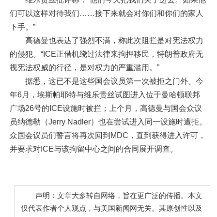
们可以这样对待我们……接下来就会对你们和你们的家人
下手。”
高德曼也表达了强烈不满，称此次阻拦是对宪法权力
的侵犯。“ICE正借机绕过法律来拘押移民，特朗普政府无
视宪法权威的行径，是对权力的严重滥用。”
据悉，这已不是这些国会议员第一次被拒之门外。今
年6月，埃斯帕耶特与维乐贵丝试图进入位于曼哈顿联邦
广场26号的ICE设施时被拦；上个月，高德曼与国会众议
员纳德勒（Jerry Nadler）也在尝试进入同一设施时遭拒。
众国会议员们誓言将再次回到MDC，直到获得进入许可，
并要求对ICE与该拘留中心之间的合同展开调查。
声明：文章大多转自网络，旨在更广泛的传播。本文
仅代表作者个人观点，与美国新闻网无关。其原创性以及