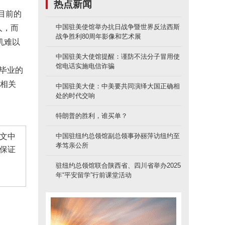
热点新闻
以目前的
中国驻美使馆举办抗日战争暨世界反法西斯
人，而
战争胜利80周年影像和艺术展
机难以
中国驻美大使馆提醒：谨防不法分子冒用使
馆电话实施电信诈骗
新毕业的
的相关
中国驻美大使：中美要共同演绎大国正确相
处的时代交响
特朗普的胜利，谁买单？
文中
中国驻纽约总领馆副总领事孙丽萍访纽约至
孝笃亲公所
保证
驻纽约总领馆联合陕西省、四川省举办2025
年“平安留学”行前课堂活动