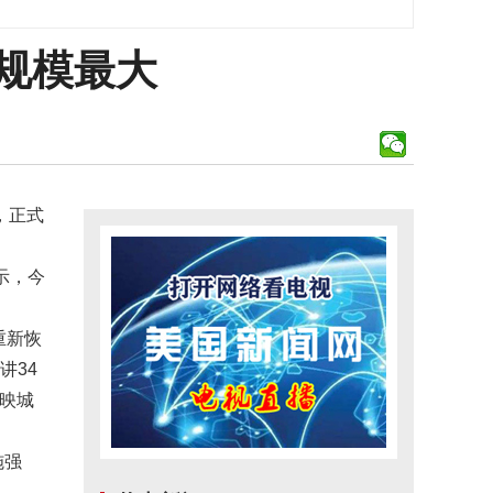
规模最大
，正式
显示，今
重新恢
讲34
映城
施强