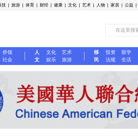
科技
|
旅游
|
体育
|
财经
|
健康
|
文化
|
艺术
|
人物
|
家居
|
公益
|
侨领
人
文化
艺术
移
投资
留学
社会
文
娱乐
旅游
民
法规
生活