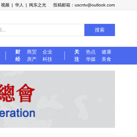
视频
|
华人
|
闽东之光
投稿邮箱：uscntv@outlook.com
搜索
财
商贸
企业
关
热点
健康
经
房产
科技
注
华媒
美食