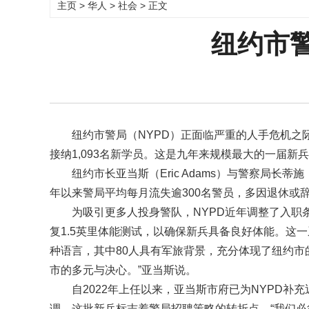
主页
>
华人
>
社会
> 正文
纽约市
纽约市警局（NYPD）正面临严重的人手危机之
接纳1,093名新学员。这是九年来规模最大的一届
纽约市长亚当斯（Eric Adams）与警察局长蒂施
年以来警局平均每月流失逾300名警员，多因退休或辞职
为吸引更多人投身警队，NYPD近年调整了入
复1.5英里体能测试，以确保新兵具备良好体能。这
种语言，其中80人具有军旅背景，充分体现了纽约市
市的多元与决心。”亚当斯说。
自2022年上任以来，亚当斯市府已为NYPD补充
调，这批新兵标志着警局招聘策略的转折点，“我们必