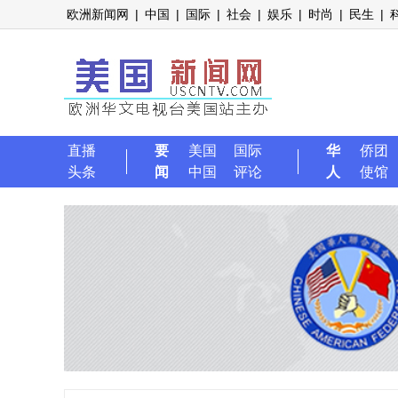
欧洲新闻网
|
中国
|
国际
|
社会
|
娱乐
|
时尚
|
民生
|
直播
要
美国
国际
华
侨团
头条
闻
中国
评论
人
使馆