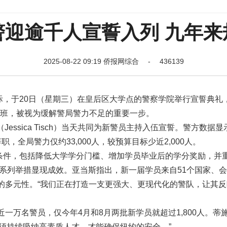
警迎逾千人宣誓入列 九年来
2025-08-22 09:19 侨报网综合 - 436139
际，于20日（星期三）在皇后区大学点的警察学院举行宣誓典礼
新兵班，被视为缓解警局警力不足的重要一步。
（Jessica Tisch）当天共同为新警员主持入伍宣誓。警方数据
，全局警力仅约33,000人，较预算目标少近2,000人。
职条件，包括降低大学学分门槛、增加学员毕业后的学分奖励，并
一系列举措显现成效。亚当斯指出，新一届学员来自51个国家、会
的多元性。“我们正在打造一支更强大、更现代化的警队，让其反
近一万名警员，仅今年4月和8月两批新学员就超过1,800人。蒂
须持续吸纳高素质人才，才能确保纽约的安全。”