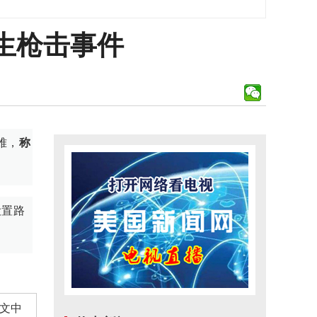
生枪击事件
难，
称
设置路
文中