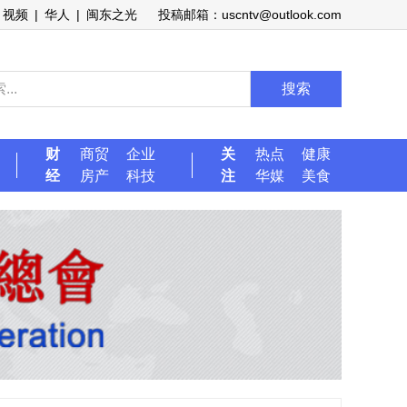
视频
|
华人
|
闽东之光
投稿邮箱：uscntv@outlook.com
搜索
财
商贸
企业
关
热点
健康
经
房产
科技
注
华媒
美食