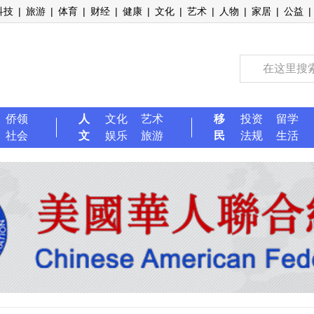
科技
|
旅游
|
体育
|
财经
|
健康
|
文化
|
艺术
|
人物
|
家居
|
公益
|
侨领
人
文化
艺术
移
投资
留学
社会
文
娱乐
旅游
民
法规
生活