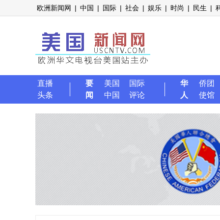
欧洲新闻网
|
中国
|
国际
|
社会
|
娱乐
|
时尚
|
民生
|
直播
要
美国
国际
华
侨团
头条
闻
中国
评论
人
使馆