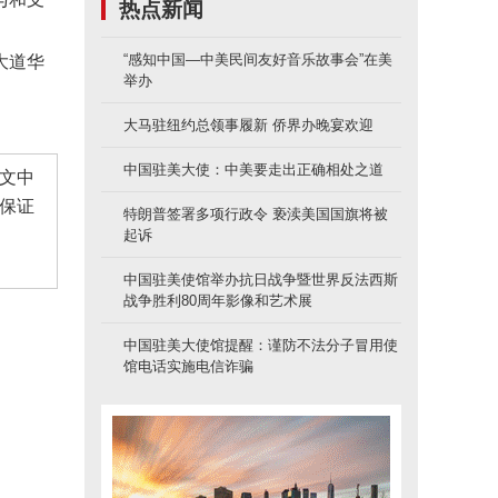
热点新闻
“感知中国—中美民间友好音乐故事会”在美
大道华
举办
大马驻纽约总领事履新 侨界办晚宴欢迎
中国驻美大使：中美要走出正确相处之道
文中
保证
特朗普签署多项行政令 亵渎美国国旗将被
起诉
中国驻美使馆举办抗日战争暨世界反法西斯
战争胜利80周年影像和艺术展
中国驻美大使馆提醒：谨防不法分子冒用使
馆电话实施电信诈骗