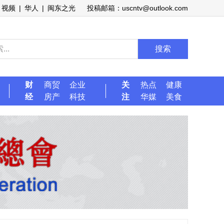
视频
|
华人
|
闽东之光
投稿邮箱：uscntv@outlook.com
搜索
财
商贸
企业
关
热点
健康
经
房产
科技
注
华媒
美食