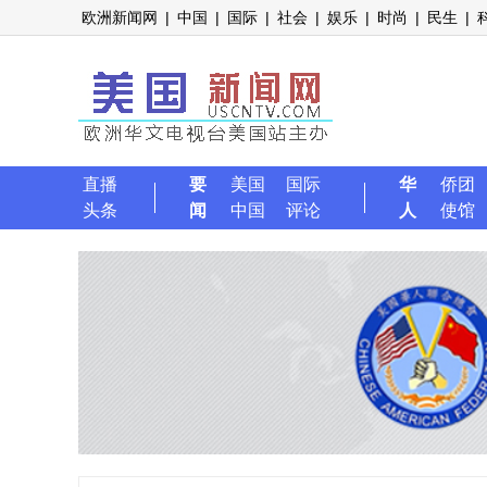
欧洲新闻网
|
中国
|
国际
|
社会
|
娱乐
|
时尚
|
民生
|
直播
要
美国
国际
华
侨团
头条
闻
中国
评论
人
使馆