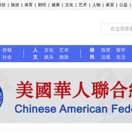
科技
|
旅游
|
体育
|
财经
|
健康
|
文化
|
艺术
|
人物
|
家居
|
公益
|
侨领
人
文化
艺术
移
投资
留学
社会
文
娱乐
旅游
民
法规
生活