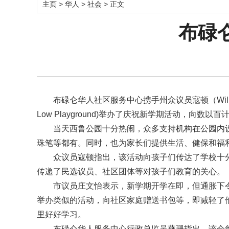
主页
>
华人
>
社会
> 正文
布碌
布碌仑华人社区服务中心携手州众议员寇顿（Willi
Low Playground)举办了庆祝新学期活动，向数
当天西鲁公园十分热闹，众多支持机构在公园内
珠笔等都有。同时，也为家长们提供生活、健保和福
众议员寇顿指出，该活动向孩子们传达了学校十
传递了民选议员、社区团体等对孩子们教育的关心。
市议员庄文怡表示，新学期开学在即，但通胀下
举办类似的活动，向社区家庭赠送书包等，即减轻了
里好好学习。
布碌仑华人服务中心行政总监吴燕珊指出，该会