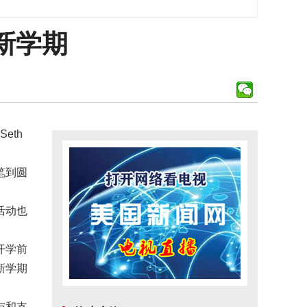
新学期
eth
笔到圆
活动也
开学前
新学期
与和支