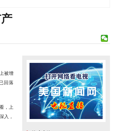
扩产
本上被增
已回落
向看，上
步深入，