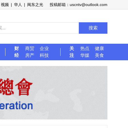
视频
|
华人
|
闽东之光
投稿邮箱：uscntv@outlook.com
搜索
财
商贸
企业
关
热点
健康
经
房产
科技
注
华媒
美食