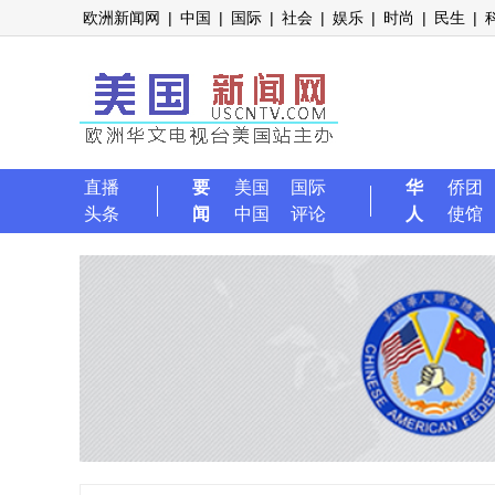
欧洲新闻网
|
中国
|
国际
|
社会
|
娱乐
|
时尚
|
民生
|
直播
要
美国
国际
华
侨团
头条
闻
中国
评论
人
使馆