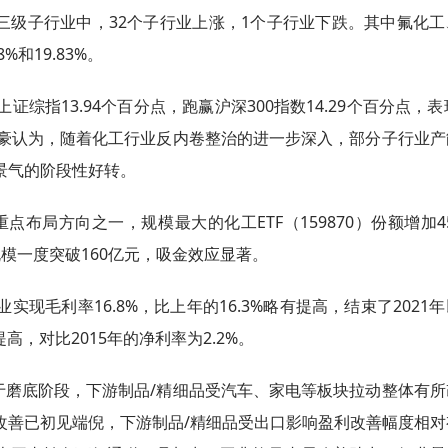
信三级子行业中，32个子行业上涨，1个子行业下跌。其中氟化
%和19.83%。
证综指13.94个百分点，跑赢沪深300指数14.29个百分点，表
敏豪认为，随着化工行业反内卷整治的进一步深入，部分子行业产
景气的阶段性好转。
布局方向之一，规模最大的化工ETF（159870）份额增加45
，规模一度突破160亿元，吸金效应显著。
实现毛利率16.8%，比上年的16.3%略有提高，结束了2021
高，对比2015年的净利率为2.2%。
于磨底阶段，下游制品/精细品受汽车、家电等板块拉动整体有所
改善已初见端倪，下游制品/精细品受出口影响盈利改善幅度相对