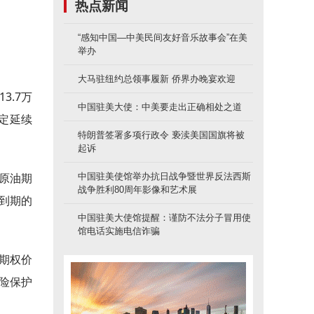
热点新闻
“感知中国—中美民间友好音乐故事会”在美
举办
大马驻纽约总领事履新 侨界办晚宴欢迎
3.7万
中国驻美大使：中美要走出正确相处之道
决定延续
特朗普签署多项行政令 亵渎美国国旗将被
起诉
约原油期
中国驻美使馆举办抗日战争暨世界反法西斯
战争胜利80周年影像和艺术展
月到期的
中国驻美大使馆提醒：谨防不法分子冒用使
馆电话实施电信诈骗
跌期权价
风险保护