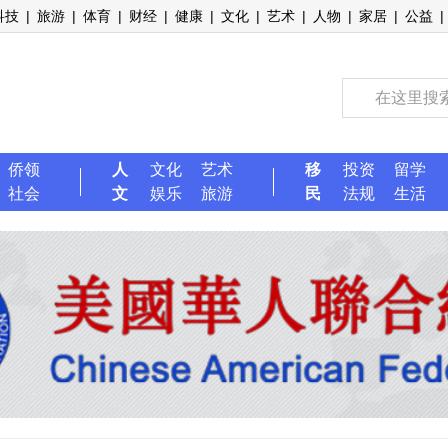
科技
|
旅游
|
体育
|
财经
|
健康
|
文化
|
艺术
|
人物
|
家居
|
公益
|
侨领
人
文化
艺术
移
投资
留学
社会
文
娱乐
旅游
民
法规
生活