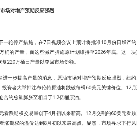
油市场对增产预期反应强烈
。
一轮停产措施，在7日视频会议上预计将批准10月份日增产约1
6万桶的产量，而这些减产措施原计划维持至2026年底。这一
恢复220万桶日产量以夺回市场份额。
议决定进一步提高产量的消息，原油市场对增产预期反应强烈，纽
。投资者大举押注布伦特原油将跌破每桶60美元关键价位。12
仓合约总量膨胀至相当于1.2亿桶原油。
美元看跌期权交易量创下4月初以来新高。12月交割的60美元看
相对看涨期权的溢价达到8月初以来最高点。显然，市场寻求下行