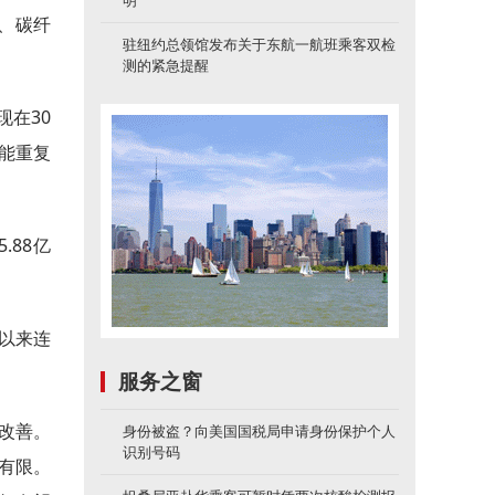
明
工、碳纤
驻纽约总领馆发布关于东航一航班乘客双检
测的紧急提醒
现在30
能重复
.88亿
年以来连
服务之窗
改善。
身份被盗？向美国国税局申请身份保护个人
识别号码
有限。