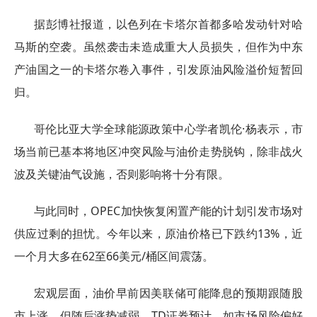
据彭博社报道，以色列在卡塔尔首都多哈发动针对哈
马斯的空袭。虽然袭击未造成重大人员损失，但作为中东
产油国之一的卡塔尔卷入事件，引发原油风险溢价短暂回
归。
哥伦比亚大学全球能源政策中心学者凯伦·杨表示，市
场当前已基本将地区冲突风险与油价走势脱钩，除非战火
波及关键油气设施，否则影响将十分有限。
与此同时，OPEC加快恢复闲置产能的计划引发市场对
供应过剩的担忧。今年以来，原油价格已下跌约13%，近
一个月大多在62至66美元/桶区间震荡。
宏观层面，油价早前因美联储可能降息的预期跟随股
市上涨，但随后涨势减弱。TD证券预计，如市场风险偏好