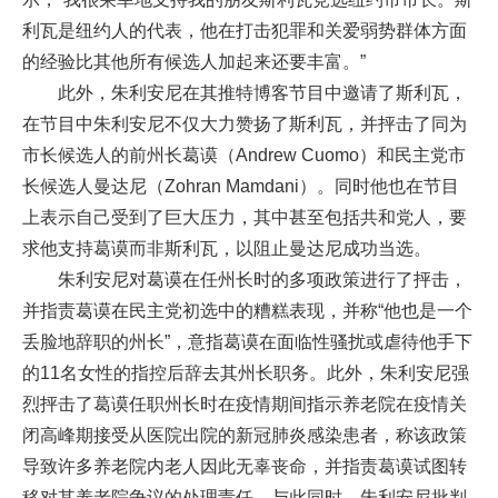
利瓦是纽约人的代表，他在打击犯罪和关爱弱势群体方面
的经验比其他所有候选人加起来还要丰富。”
此外，朱利安尼在其推特博客节目中邀请了斯利瓦，
在节目中朱利安尼不仅大力赞扬了斯利瓦，并抨击了同为
市长候选人的前州长葛谟（Andrew Cuomo）和民主党市
长候选人曼达尼（Zohran Mamdani）。同时他也在节目
上表示自己受到了巨大压力，其中甚至包括共和党人，要
求他支持葛谟而非斯利瓦，以阻止曼达尼成功当选。
朱利安尼对葛谟在任州长时的多项政策进行了抨击，
并指责葛谟在民主党初选中的糟糕表现，并称“他也是一个
丢脸地辞职的州长”，意指葛谟在面临性骚扰或虐待他手下
的11名女性的指控后辞去其州长职务。此外，朱利安尼强
烈抨击了葛谟任职州长时在疫情期间指示养老院在疫情关
闭高峰期接受从医院出院的新冠肺炎感染患者，称该政策
导致许多养老院内老人因此无辜丧命，并指责葛谟试图转
移对其养老院争议的处理责任。与此同时，朱利安尼批判