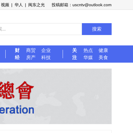
视频
|
华人
|
闽东之光
投稿邮箱：uscntv@outlook.com
搜索
财
商贸
企业
关
热点
健康
经
房产
科技
注
华媒
美食