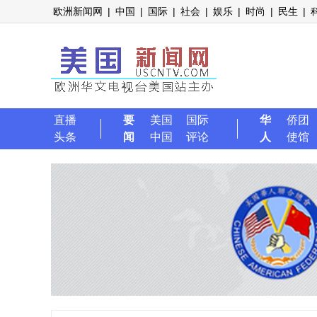
欧洲新闻网
|
中国
|
国际
|
社会
|
娱乐
|
时尚
|
民生
|
直播
要
美国
国际
华
侨团
头条
闻
中国
评论
人
使馆