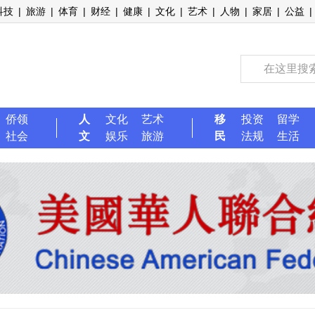
科技
|
旅游
|
体育
|
财经
|
健康
|
文化
|
艺术
|
人物
|
家居
|
公益
|
侨领
人
文化
艺术
移
投资
留学
社会
文
娱乐
旅游
民
法规
生活