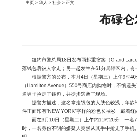
主页
>
华人
>
社会
> 正文
布碌仑
纽约市警总局18日发布两起重窃案（Grand L
落钱包后被人拿走；另一起发生在61分局辖区内，有
根据警方的公布，本月4日（星期三）上午9时40
（Hamilton Avenue）550号商店内购物时
名男子捡走了钱包，并徒步逃离了现场。
据警方描述，这名拿走钱包的人肤色较浅，年龄约
件正面印有“NEW YORK”字样的粉色长袖衫，戴
而在3月10日（星期二）上午约11时20分，一名76
时，一名身份不明的嫌疑人突然从其手中抢走了手机。歹徒
明。