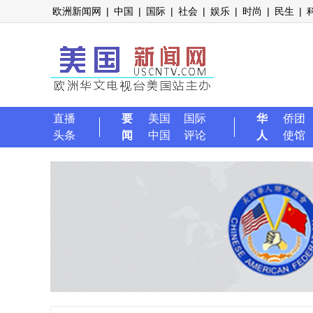
欧洲新闻网
|
中国
|
国际
|
社会
|
娱乐
|
时尚
|
民生
|
直播
要
美国
国际
华
侨团
头条
闻
中国
评论
人
使馆