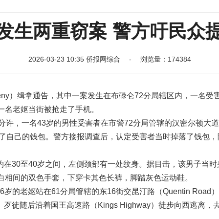
发生两重窃案 警方吁民众
2026-03-23 10:35 侨报网综合 - 浏览量：174384
arceny）缉拿通告，其中一案发生在布碌仑72分局辖区内，一名受
一名老妪当街被抢走了手机。
分许，一名43岁的男性受害者在市警72分局管辖的汉密尔顿大道
，不慎遗失了自己的钱包。警方接报调查后，认定受害者当时掉落了钱包
在30至40岁之间，左侧颈部有一处纹身。据目击，该男子当时
着红白相间的双色手套，下穿卡其色长裤，脚踏灰色运动鞋。
岁的老妪站在61分局管辖的东16街交昆汀路（Quentin Road
随后沿着国王高速路（Kings Highway）徒步向西逃离，