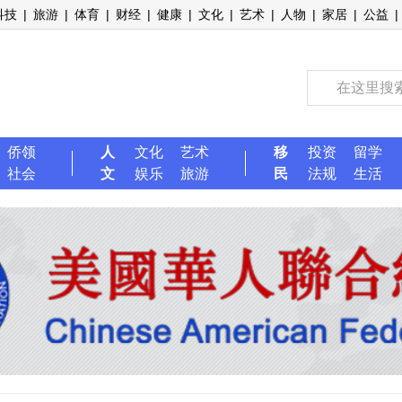
科技
|
旅游
|
体育
|
财经
|
健康
|
文化
|
艺术
|
人物
|
家居
|
公益
|
侨领
人
文化
艺术
移
投资
留学
社会
文
娱乐
旅游
民
法规
生活