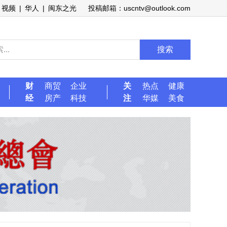
视频
|
华人
|
闽东之光
投稿邮箱：uscntv@outlook.com
搜索
财
商贸
企业
关
热点
健康
经
房产
科技
注
华媒
美食