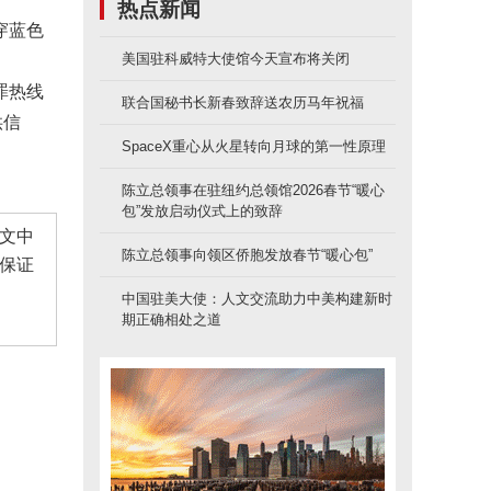
热点新闻
穿蓝色
美国驻科威特大使馆今天宣布将关闭
罪热线
联合国秘书长新春致辞送农历马年祝福
供信
SpaceX重心从火星转向月球的第一性原理
陈立总领事在驻纽约总领馆2026春节“暖心
包”发放启动仪式上的致辞
文中
陈立总领事向领区侨胞发放春节“暖心包”
保证
中国驻美大使：人文交流助力中美构建新时
期正确相处之道