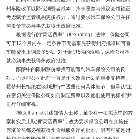
州车险改革以降低消费者成本，州长霍楚与州议会领袖正
考虑赋予监管机构更多权力，通过要求汽车保险公司在任
何提价前必须事先获得州政府批准。
根据现行的“灵活费率”（flex rating）法律，保险公司
可于12个月内在一定条件下无需事先获得州府批准即可将
车险费率上调最多5%。对于超过5%的涨幅，保险公司本
就必须事先获得州政府批准。
酝酿中的限制涨价举措可能遭到汽车保险公司的反
对，而这些公司此前一直是州长改革计划的重要支持者。
霍楚州长拒绝在谈判进行中透露任何具体细节，但承认“正
在密切关注保险公司如何制定费率以及他们使用的标准”并
进行仔细审视。
据Gothamist引述知情人士称，至少有一项拟议中的方
案将实质上取消“灵活费率”，改为要求保险公司在实施任
何涨价前都必须获得州金融服务厅的批准。另有可能是州
长和议会将降低灵活涨幅的额度，例如从5%降至2%。