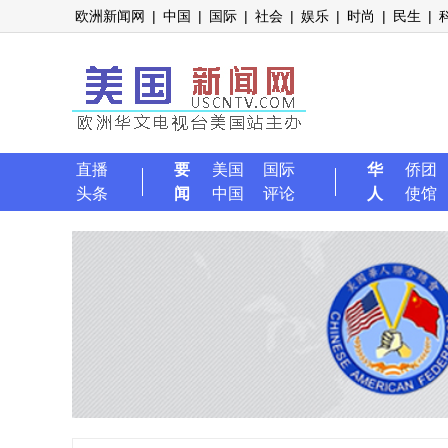
欧洲新闻网
|
中国
|
国际
|
社会
|
娱乐
|
时尚
|
民生
|
直播
要
美国
国际
华
侨团
头条
闻
中国
评论
人
使馆