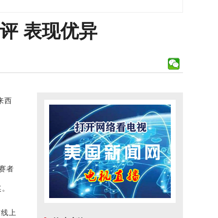
评 表现优异
来西
赛者
奖。
与线上