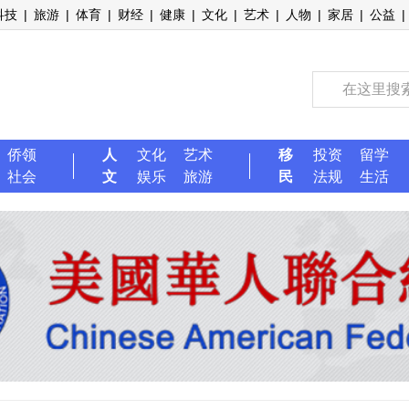
科技
|
旅游
|
体育
|
财经
|
健康
|
文化
|
艺术
|
人物
|
家居
|
公益
|
侨领
人
文化
艺术
移
投资
留学
社会
文
娱乐
旅游
民
法规
生活