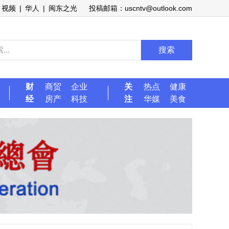
视频
|
华人
|
闽东之光
投稿邮箱：uscntv@outlook.com
搜索
财
商贸
企业
关
热点
健康
经
房产
科技
注
华媒
美食