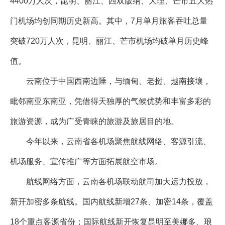
4400万人次，昆明、丽江、西双版纳、大理、芒市五大热
门机场均创同期历史新高。其中，7月单月旅客吞吐总量
突破720万人次，昆明、丽江、芒市机场均破单月历史峰
值。
云南位于中国西南边陲，与缅甸、老挝、越南接壤，
毗邻南亚东南亚，凭借得天独厚的气候优势和丰富多彩的
旅游资源，成为广受青睐的旅游及旅居目的地。
今年以来，云南省各机场聚焦航线网络、客源引流、
机场服务、宣传推广等方面拓展航空市场。
航线网络方面，云南各机场联动航司加大运力投放，
新开加密多条航线。国内航线新增27条、加密14条，覆盖
18个重点客源省份；国际航线新开恢复昆明至美娜多、琅