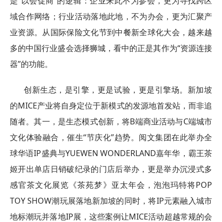
是“以会促商”的逻辑：企业来此不为参会，更为寻找跨区
域合作网络；行业活动落地此地，不为办会，更为汇聚产
业资源。从国际保险文化节到中餐新全球化大会，越来越
多的中国行业盛会选择狮城，看中的正是其作为“资源连接
器”的功能。
创新生态，是引擎，更是试验，更是引擎场。新加坡
的MICE产业将自身定位于新模式的发源地首发站，而非追
随者。其一，是生态模式创新，将B端商业活动与C端城市
文化体验融合，催生“节庆化”趋势。阅文集团在此举办全
球华语IP盛典与YUEWEN WONDERLAND嘉年华，霸王茶
姬开出单店日销破纪录的门店后举办，更是举办沉浸式多
感官茶文化展览《茶苑梦》亚太年会，泡泡玛特将POP
TOY SHOW潮玩展落地新加坡的同时，将IP元素融入城市
地标潮玩并落地IP展，这些案例让MICE活动超越常规的会