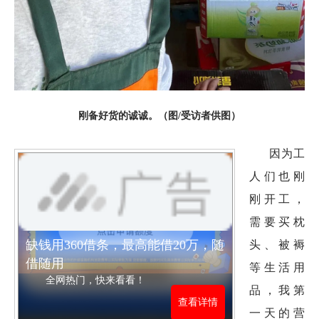
刚备好货的诚诚。（图/受访者供图）
因为工
人们也刚
刚开工，
需要买枕
头、被褥
缺钱用360借条，最高能借20万，随
借随用
等生活用
全网热门，快来看看！
品，我第
查看详情
一天的营