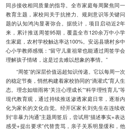
同步接收相同质量的指导。全市家庭每周聚焦同一
教育主题，家校间关于抗挫力、规则意识等关键问
题的认知鸿沟显著弥合。据统计，项目启动近2年
来，累计推送周签95期，覆盖全市120余万中小学
生家庭，农村学校触达率达100%。安远县塘村乡中
心小学教师感慨：“留守儿童祖辈也能通过周签学会
理解孩子情绪，这是过去难以想象的事情。”
“周签”的深层价值远超知识传递。它以每周一次
的稳定节奏，悄然构建着家校协同的“滴灌式”育人生
态。理念如细雨将“关注心理成长”“科学理性育儿”等
现代教育观，通过持续推送渗透家庭日常，逐渐内
化为家长的文化自觉。经开区家长刘先生在连续收
到“非暴力沟通”主题周签后，尝试用“描述事实+表达
感受+提出要求”代替责骂，亲子关系明显缓和，他