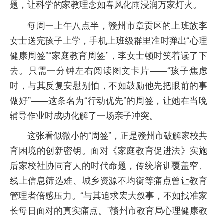
题，让科学的家教理念如春风化雨浸润万家灯火。
每周一上午八点半，赣州市章贡区的上班族李
女士送完孩子上学，手机上班级群里准时弹出“心理
健康周签”“家庭教育周签”，李女士顿时笑着读了下
去。只需一分钟左右阅读图文卡片——“孩子焦虑
时，与其反复安慰别怕，不如鼓励他先把眼前的事
做好”——这条名为“行动优先”的周签，让她在当晚
辅导作业时成功化解了一场亲子冲突。
这张看似微小的“周签”，正是赣州市破解家校共
育困境的创新密钥。面对《家庭教育促进法》实施
后家校社协同育人的时代命题，传统培训覆盖窄、
线上信息筛选难、城乡资源不均衡等痛点曾让教育
管理者倍感压力。“与其追求宏大叙事，不如找准家
长每日面对的真实痛点。”赣州市教育局心理健康教