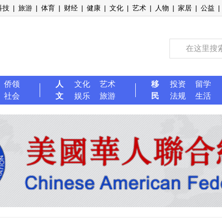
科技
|
旅游
|
体育
|
财经
|
健康
|
文化
|
艺术
|
人物
|
家居
|
公益
|
侨领
人
文化
艺术
移
投资
留学
社会
文
娱乐
旅游
民
法规
生活