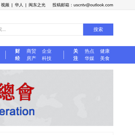
视频
|
华人
|
闽东之光
投稿邮箱：uscntv@outlook.com
搜索
财
商贸
企业
关
热点
健康
经
房产
科技
注
华媒
美食