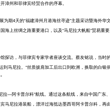
拉开漳州和菲律宾经贸合作的序幕。
展为期4天的“福建漳州月港海丝寻迹”主题采访暨海外华
国海上丝绸之路重要港口，以及“马尼拉大帆船”贸易重要
探访，与菲律宾专家学者座谈交流。蔡友铭说，当时
港运到马尼拉。“丝质披肩加工后出口到欧洲，换取的白银
”
尼拉—阿卡普尔科”航线。通过这条航线，来自中国广东
律宾马尼拉港装船，漂洋过海抵达墨西哥阿卡普尔科，再