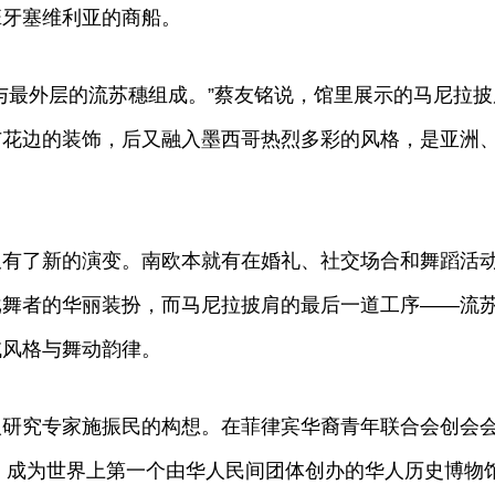
班牙塞维利亚的商船。
最外层的流苏穗组成。”蔡友铭说，馆里展示的马尼拉披
与花边的装饰，后又融入墨西哥热烈多彩的风格，是亚洲
了新的演变。南欧本就有在婚礼、社交场合和舞蹈活
戈舞者的华丽装扮，而马尼拉披肩的最后一道工序——流
域风格与舞动韵律。
究专家施振民的构想。在菲律宾华裔青年联合会创会
牌，成为世界上第一个由华人民间团体创办的华人历史博物