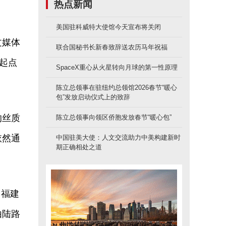
热点新闻
美国驻科威特大使馆今天宣布将关闭
文媒体
联合国秘书长新春致辞送农历马年祝福
起点
SpaceX重心从火星转向月球的第一性原理
陈立总领事在驻纽约总领馆2026春节“暖心
包”发放启动仪式上的致辞
的丝质
陈立总领事向领区侨胞发放春节“暖心包”
依然通
中国驻美大使：人文交流助力中美构建新时
期正确相处之道
、福建
由陆路