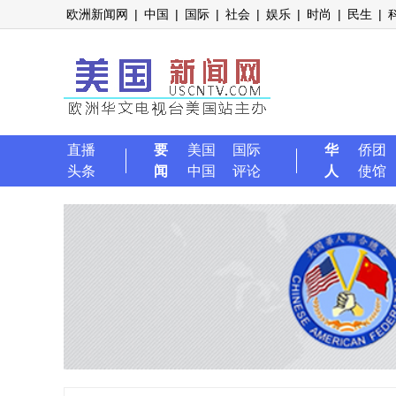
欧洲新闻网
|
中国
|
国际
|
社会
|
娱乐
|
时尚
|
民生
|
直播
要
美国
国际
华
侨团
头条
闻
中国
评论
人
使馆