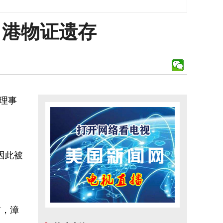
月港物证遗存
理事
因此被
前，漳