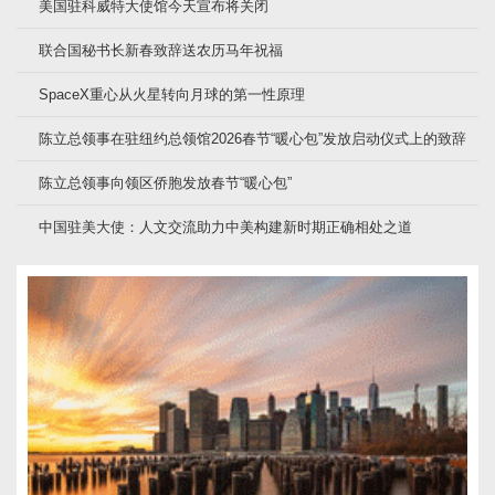
美国驻科威特大使馆今天宣布将关闭
联合国秘书长新春致辞送农历马年祝福
SpaceX重心从火星转向月球的第一性原理
陈立总领事在驻纽约总领馆2026春节“暖心包”发放启动仪式上的致辞
陈立总领事向领区侨胞发放春节“暖心包”
中国驻美大使：人文交流助力中美构建新时期正确相处之道