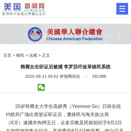
主页
>
移民
>
法规
> 正文
韩裔女生听证后被捕 李罗莎吁改革移民系统
2025-08-11 09:52 侨报网综合 - 291388
20岁韩裔女大学生高妍秀（Yeonsoo Go）日前在纽
约联邦广场出席签证听证后，遭移民与海关执法局
（ICE）逮捕并拘押五日，众多宗教及民权组织于8月2日
在拘留地前集会抗议。高妍秀于8月4日晚获释。州众议员