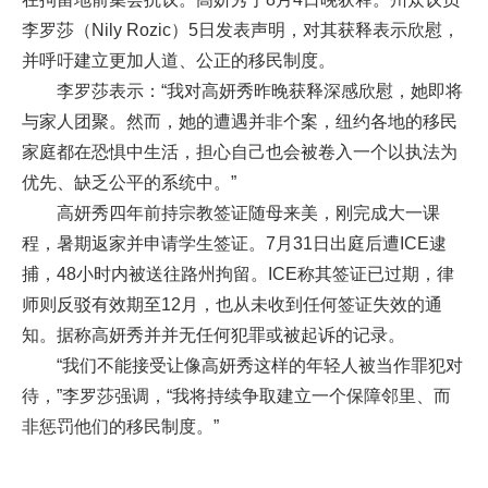
李罗莎（Nily Rozic）5日发表声明，对其获释表示欣慰，
并呼吁建立更加人道、公正的移民制度。
李罗莎表示：“我对高妍秀昨晚获释深感欣慰，她即将
与家人团聚。然而，她的遭遇并非个案，纽约各地的移民
家庭都在恐惧中生活，担心自己也会被卷入一个以执法为
优先、缺乏公平的系统中。”
高妍秀四年前持宗教签证随母来美，刚完成大一课
程，暑期返家并申请学生签证。7月31日出庭后遭ICE逮
捕，48小时内被送往路州拘留。ICE称其签证已过期，律
师则反驳有效期至12月，也从未收到任何签证失效的通
知。据称高妍秀并并无任何犯罪或被起诉的记录。
“我们不能接受让像高妍秀这样的年轻人被当作罪犯对
待，”李罗莎强调，“我将持续争取建立一个保障邻里、而
非惩罚他们的移民制度。”