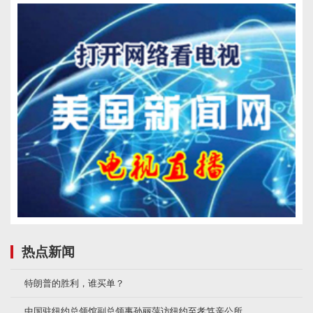
热点新闻
特朗普的胜利，谁买单？
中国驻纽约总领馆副总领事孙丽萍访纽约至孝笃亲公所