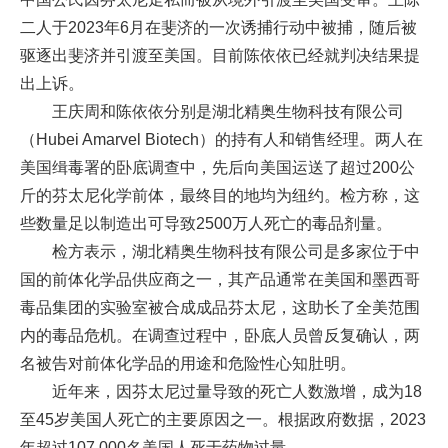
二人于2023年6月在斐济的一次诱捕行动中被捕，随后被
驱逐出斐济并引渡至美国。目前陈依依已经就判决结果提
出上诉。
王庆周和陈依依分别是湖北精奥生物科技有限公司
（Hubei Amarvel Biotech）的持有人和销售经理。两人在
美国缉毒署的卧底调查中，先后向美国运送了超过200公
斤的芬太尼化学前体，最终目的地均为纽约。检方称，这
些数量足以制造出可导致2500万人死亡的毒品剂量。
检方表示，湖北精奥生物科技有限公司是多家位于中
国的前体化学品供应商之一，其产品通常在美国和墨西哥
毒品集团的实验室被合成成品芬太尼，这助长了全美范围
内的毒品危机。在调查过程中，卧底人员曾反复确认，两
名被告对前体化学品的用途和危险性心知肚明。
近年来，因芬太尼过量导致的死亡人数激增，成为18
至45岁美国人死亡的主要原因之一。根据政府数据，2023
年超过107,000名美国人死于药物过量。