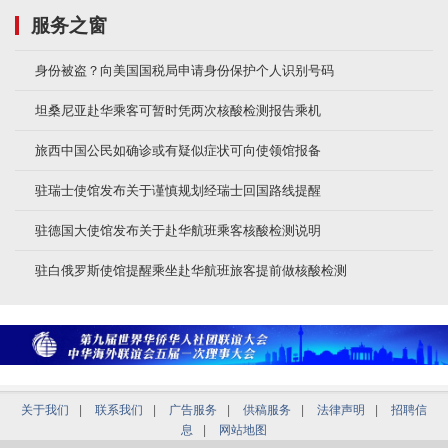
服务之窗
身份被盗？向美国国税局申请身份保护个人识别号码
坦桑尼亚赴华乘客可暂时凭两次核酸检测报告乘机
旅西中国公民如确诊或有疑似症状可向使领馆报备
驻瑞士使馆发布关于谨慎规划经瑞士回国路线提醒
驻德国大使馆发布关于赴华航班乘客核酸检测说明
驻白俄罗斯使馆提醒乘坐赴华航班旅客提前做核酸检测
关于我们
|
联系我们
|
广告服务
|
供稿服务
|
法律声明
|
招聘信
息
|
网站地图