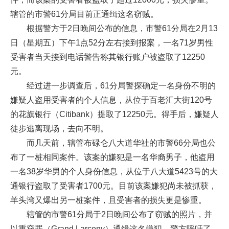
辖管的市警61分局目前正通缉这名窃贼。
根据警方于2日晚间公布的信息，市警61分局在2月13
日（星期五）下午1点52分左右接到报案，一名71岁男性
受害者当天接到电话警告称其银行账户被盗取了12250
元。
经过进一步调查后，61分局警探确定一名身份不明的
嫌疑人盗用受害者的个人信息，从位于百老汇大街120号
的花旗银行（Citibank）提取了12250元。得手后，嫌疑人
徒步逃离现场，去向不明。
而几天前，辖管布碌仑八大道华社的市警66分局也公
布了一桩相同案件。该案的嫌犯是一名华裔男子，他盗用
一名38岁华男的个人身份信息，从位于八大道5423号的大
通银行盗取了受害者1700元。目前该案嫌犯尚未被抓获，
羊头湾又爆出另一桩案件，且受害者的损失更是惨重。
辖管的市警61分局于2日晚间公布了窃贼的照片，并
以重窃罪（Grand Larceny）通缉这名嫌犯。警方呼吁了