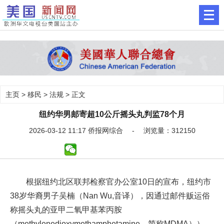
主页
>
移民
>
法规
> 正文
纽约华男邮寄超10公斤摇头丸判监78个月
2026-03-12 11:17 侨报网综合 - 浏览量：312150
根据纽约北区联邦检察官办公室10日的宣布，纽约市
38岁华裔男子吴楠（Nan Wu,音译），因通过邮件贩运俗
称摇头丸的亚甲二氧甲基苯丙胺
（methylenedioxymethamphetamine，简称MDMA）），