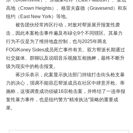
高地（Crown Heights）、格雷夫森德（Gravesend）和东
纽约（East New York）等地。
被告团伙经常跨区行动，对敌对帮派展开报复性袭
击，因此本案枪击事件遍及布碌仑9个不同辖区。其暴力
行为不仅是为了维持地盘控制，也与2025年两名
FOG/Koney Sides成员死亡事件有关。双方帮派长期通过
社交媒体、群聊以及说唱音乐视频互相挑衅，最终不断升
级为现实中的枪击报复。
蒋沙乐表示，此案显示执法部门持续打击街头枪支暴
力的决心，强调不能容忍帮派成员在社区中肆意开枪。蒂
施称，这项调查成功侦破16宗枪击案，并终结了一连串报
复性暴力事件，也是纽约警方“精准执法”策略的重要成
果。