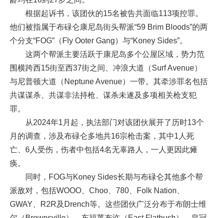
根据起诉书，该团伙的15名被告共面临113项控罪。
他们被指属于布碌仑康尼岛街头帮派“59 Brim Bloods”的两
个分支“FOG”（Fly Ooter Gang）与“Koney Sides”。
这两个帮派主要活跃于康尼岛多个公屋区域，势力范
围横跨西15街至西37街之间、冲浪大道（Surf Avenue）
与尼普顿大道（Neptune Avenue）一带。其牵涉罪名包括
共谋谋杀、共谋非法持枪、谋杀未遂及多项相关枪支犯
罪。
从2024年1月起，执法部门对该团伙展开了历时13个
月的调查，涉及布碌仑多地共16宗枪击案，其中1人死
亡、6人受伤，伤者中包括4名无辜路人，一人更因此瘫
痪。
同时，FOG与Koney Sides长期与布碌仑其他多个帮
派敌对，包括WOOO、Choo、780、Folk Nation、
GWAY、R2R及Drench等。这些团伙广泛分布于布朗士维
尔（Brownsville）、东福莱布许（East Flatbush）、皇冠