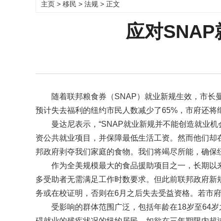
主页
>
移民
>
法规
> 正文
应对SNAP
随着联邦粮食券（SNAP）就业新规生效，市长曼
预计失去福利的纽约市民人数减少了65%，市府还将
曼达尼表示，“SNAP就业新规并不能创造就业
资公共就业项目，并保障最低生活工资。然而他们却
邦政府剥夺我们家庭的食物。我们将竭尽所能，确保
作为全美规模最大的食品援助项目之一，长期以
多受助者无需满足工作时数要求。但此前联邦政府新规
务或在校证明，否则在6月之后失去受益资格。若市府
受影响的群体范围广泛，包括年龄在18岁至64
碍就业的残疾状况的纽约居民，如欲在三年期限内超过