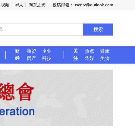
视频
|
华人
|
闽东之光
投稿邮箱：uscntv@outlook.com
搜索
财
商贸
企业
关
热点
健康
经
房产
科技
注
华媒
美食