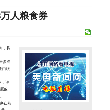
.3万人粮食券
利，将
应该投
任由联
免，许
志愿服
助。
不存在妨
。此