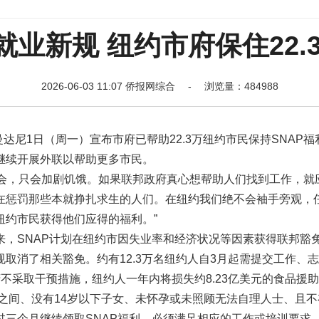
就业新规 纽约市府保住22
2026-06-03 11:07 侨报网综合 - 浏览量：484988
达尼1日（周一）宣布市府已帮助22.3万纽约市民保持SNAP福
继续开展外联以帮助更多市民。
机会，只会加剧饥饿。如果联邦政府真心想帮助人们找到工作，就
在惩罚那些本就挣扎求生的人们。在纽约我们绝不会袖手旁观，
纽约市民获得他们应得的福利。”
来，SNAP计划在纽约市因失业率和经济状况等因素获得联邦豁
取消了相关豁免。约有12.3万名纽约人自3月起需提交工作、
不采取干预措施，纽约人一年内将损失约8.23亿美元的食品援
岁之间、没有14岁以下子女、未怀孕或未照顾无法自理人士、且
三个月继续领取SNAP福利，必须满足相应的工作或培训要求