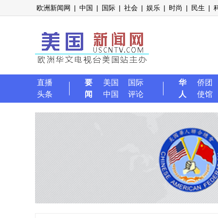
欧洲新闻网
|
中国
|
国际
|
社会
|
娱乐
|
时尚
|
民生
|
直播
要
美国
国际
华
侨团
头条
闻
中国
评论
人
使馆