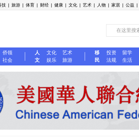
科技
|
旅游
|
体育
|
财经
|
健康
|
文化
|
艺术
|
人物
|
家居
|
公益
|
侨领
人
文化
艺术
移
投资
留学
社会
文
娱乐
旅游
民
法规
生活