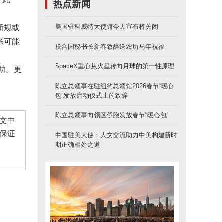
热点新闻
美国驻科威特大使馆今天宣布将关闭
新规或
系可能
联合国秘书长新春致辞送农历马年祝福
SpaceX重心从火星转向月球的第一性原理
帮助。更
陈立总领事在驻纽约总领馆2026春节“暖心
包”发放启动仪式上的致辞
陈立总领事向领区侨胞发放春节“暖心包”
文中
保证
中国驻美大使：人文交流助力中美构建新时
期正确相处之道