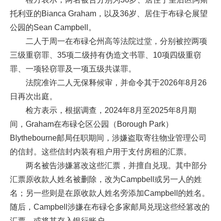
托利亚的Bianca Graham，以及36岁、居住于布碌仑展望
公园的Sean Campbell。
二人于周一在布碌仑州高等法院过堂，分别被控两项
三级重窃罪、35项二级持有伪造文书罪、10项四级重窃
罪、一项轻窃罪及一项五级共谋罪。
法院准许二人无保释候审，并命令其于2026年8月26
日再次出庭。
检方表示，根据调查，2024年8月至2025年8月期
间，Graham在布碌仑区公园（Borough Park）
Blythebourne邮局任职期间，涉嫌盗取寄往物业管理公司
的信封。这些信封内装有租户用于支付房租的汇票。
两名被告涉嫌篡改这些汇票，并擅自兑现。其中部分
汇票原收款人姓名被删除，改为Campbell或另一人的姓
名；另一些则是在原收款人姓名旁添加Campbell的姓名。
随后，Campbell涉嫌在布碌仑多家邮局兑现这些经篡改的
汇票，或将其存入银行账户。