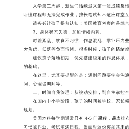
入学第三周起，新生们陆续迎来第一波成绩反馈，
听懂课程却无法完成作业，擅长笔试却不适应课堂
请务必让孩子提前认知：美国教育考察的是综合素
3、身体状态失衡，加剧情绪内耗。
时差紊乱、饮食不习惯、作息混乱、学业压力叠加
大焦虑、低落等负面情绪。很多时候，孩子的情绪
建议孩子落地初期，优先搭建稳定的作息体系，规
的基础。
在这里，尤其要提醒的是：遇到问题要学会沟通、
问、心理咨询师等。
二、时间自我管理：从被动安排，到自主掌控全
在国内中小学阶段，孩子的时间被学校、家长精准
规划。
美国本科每学期通常只有 4-5 门课程，课表排
习惯被作业、考试填满日程。当面对这份突如其来