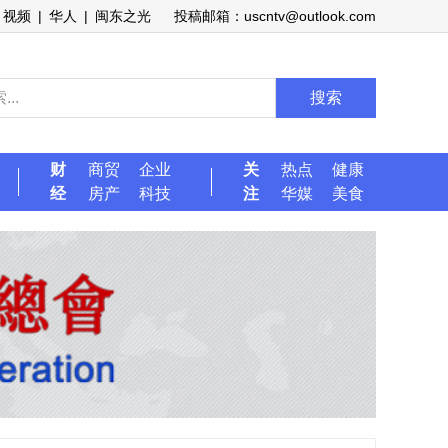
视频
|
华人
|
闽东之光
投稿邮箱：uscntv@outlook.com
搜索
财
商贸
企业
关
热点
健康
经
房产
科技
注
华媒
美食