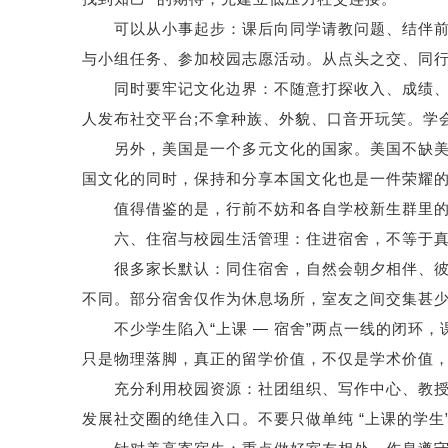
可以从小事起步：课后向同学请教问题、结伴前往
与小组任务、参加校园志愿活动。从点头之交、同
同时要牢记文化边界：不随意打探收入、成绩、宗
人发布社交平台;不拿种族、外貌、口音开玩笑。学
另外，美国是一个多元文化的国家。美国不缺美国
国文化的同时，保持和分享本国文化也是一件荣耀
值得借鉴的是，行前不妨和各自学校新生群里的
六、住宿与校园生活管理：住进宿舍，不等于真
很多家长默认：同住宿舍，自然会朝夕相伴、彼此
不同。部分宿舍仅作为休息场所，室友之间交集甚
不少学生陷入“上课 — 宿舍”两点一线的闭环，
只是物理落脚，真正的留学价值，不仅是学术价值
充分利用校园资源：社团组织、写作中心、教授答
发展社交圈的绝佳入口。不要只做单纯 “上课的学生