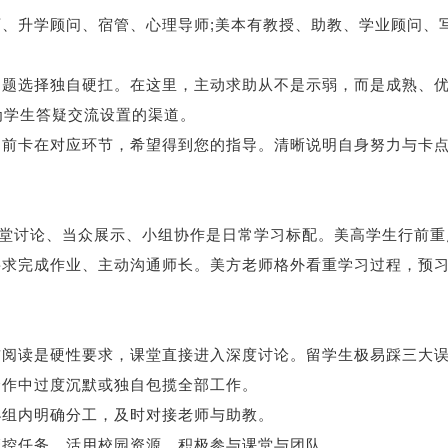
升学顾问、宿管、心理导师;美本有教授、助教、学业顾问、
选择独自硬扛。在这里，主动求助从不是示弱，而是成熟、
专门为学生答疑交流设置的渠道。
卡在对应环节，希望得到您的指导。清晰说明自身努力与卡
堂讨论、当众展示、小组协作是日常学习标配。美高学生行前重
要求完成作业、主动沟通师长。美方老师格外看重学习过程，预
。
。
读是硬性要求，课堂直接进入深度讨论。留学生极易踩三大
合作中过度沉默或独自包揽全部工作。
组内明确分工，及时对接老师与助教。
控任务、活用校园资源、积极参与课堂与团队。