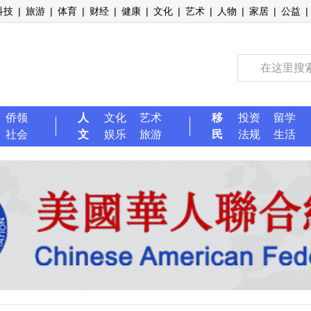
科技
|
旅游
|
体育
|
财经
|
健康
|
文化
|
艺术
|
人物
|
家居
|
公益
|
侨领
人
文化
艺术
移
投资
留学
社会
文
娱乐
旅游
民
法规
生活