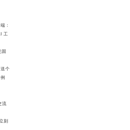
不端：
 工
凭固
转送个
有例
交流
立刻