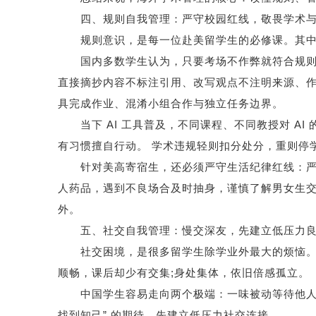
四、规则自我管理：严守校园红线，敬畏学术与
规则意识，是每一位赴美留学生的必修课。其中
国内多数学生认为，只要考场不作弊就符合规则。
直接摘抄内容不标注引用、改写观点不注明来源、作
具完成作业、混淆小组合作与独立任务边界。
当下 AI 工具普及，不同课程、不同教授对 AI
有习惯擅自行动。 学术违规轻则扣分处分，重则停
针对美高寄宿生，还必须严守生活纪律红线：严禁
人药品，遇到不良场合及时抽身，谨慎了解男女生
外。
五、社交自我管理：慢交深友，先建立低压力良
社交困境，是很多留学生除学业外最大的烦恼。初
顺畅，课后却少有交集;身处集体，依旧倍感孤立。
中国学生容易走向两个极端：一味被动等待他人靠
找到知己” 的期待，先建立低压力社交连接。