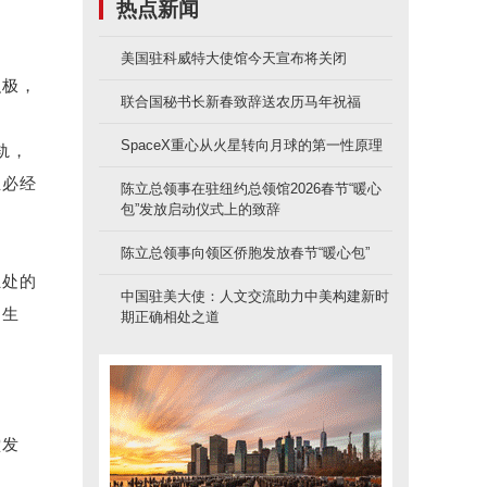
热点新闻
美国驻科威特大使馆今天宣布将关闭
积极，
联合国秘书长新春致辞送农历马年祝福
SpaceX重心从火星转向月球的第一性原理
轨，
生必经
陈立总领事在驻纽约总领馆2026春节“暖心
包”发放启动仪式上的致辞
陈立总领事向领区侨胞发放春节“暖心包”
独处的
中国驻美大使：人文交流助力中美构建新时
的生
期正确相处之道
。
堂发