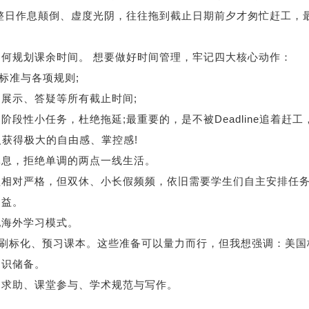
整日作息颠倒、虚度光阴，往往拖到截止日期前夕才匆忙赶工，
规划课余时间。 想要做好时间管理，牢记四大核心动作：
分标准与各项规则;
示、答疑等所有截止时间;
小任务，杜绝拖延;最重要的，是不被Deadline追着赶工
让人获得极大的自由感、掌控感!
息，拒绝单调的两点一线生活。
对严格，但双休、小长假频频，依旧需要学生们自主安排任
受益。
海外学习模式。
刷标化、预习课本。这些准备可以量力而行，但我想强调：美国
知识储备。
求助、课堂参与、学术规范与写作。