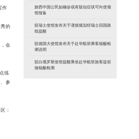
旅西中国公民如确诊或有疑似症状可向使领
写作
馆报备
驻瑞士使馆发布关于谨慎规划经瑞士回国路
优秀的
线提醒
驻德国大使馆发布关于赴华航班乘客核酸检
点，会
测说明
驻白俄罗斯使馆提醒乘坐赴华航班旅客提前
做核酸检测
点练
习、参
误区：