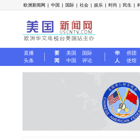
欧洲新闻网
|
中国
|
国际
|
社会
|
娱乐
|
时尚
|
民生
|
直播
要
美国
国际
华
侨团
头条
闻
中国
评论
人
使馆