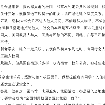
食堂用餐、报名感兴趣的社团、和室友约定公共区域规则、
行伙伴开始，慢慢筛选三观契合的朋友，循序渐进建立深度关系
教、隐私;未经允许不进入他人房间、不触碰私人物品、不偷
会温和且坚定地拒绝他人，社交的本质是互相尊重，而非刻意讨
人，美国欣赏人与人、民族与民族的不同。因此，在尊重和
的事情。
新老学友，建立一定关联，以便自己初来乍到之时，有同行之
正融入校园。
融入。但美国住宿形式多样，校内宿舍、校外公寓、独栋住
少。
课余生活单调，逐渐与整个校园脱节。我想提醒所有同学：入住
，还发生在课堂之外。
疑、健身房、图书馆、志愿服务、校园活动，都是融入当地
”，要学会成为 “全面利用校园资源的校园一份子”。