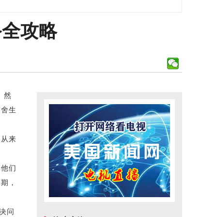
备全攻略
。然
宿舍生
，从来
垮他们
日期，
决问