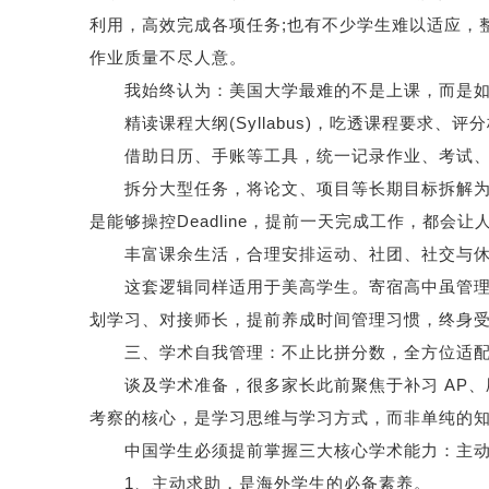
利用，高效完成各项任务;也有不少学生难以适应，
作业质量不尽人意。
我始终认为：美国大学最难的不是上课，而是如何
精读课程大纲(Syllabus)，吃透课程要求、评
借助日历、手账等工具，统一记录作业、考试、展
拆分大型任务，将论文、项目等长期目标拆解为阶段性
是能够操控Deadline，提前一天完成工作，都会
丰富课余生活，合理安排运动、社团、社交与休
这套逻辑同样适用于美高学生。寄宿高中虽管理相
划学习、对接师长，提前养成时间管理习惯，终身
三、学术自我管理：不止比拼分数，全方位适配
谈及学术准备，很多家长此前聚焦于补习 AP、
考察的核心，是学习思维与学习方式，而非单纯的
中国学生必须提前掌握三大核心学术能力：主动
1、主动求助，是海外学生的必备素养。