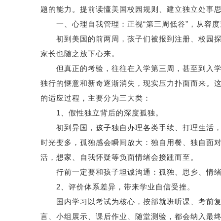
题的能力。提前读懂美国校园规则、建立独立处事
一、心理自我管理：正视“第三周低谷”，从容度
初到美国的前两周，孩子们被报到注册、校园探索
家长也随之放下心来。
但真正的考验，往往在入学第三周，甚至到入学2
独行的惬意和新奇逐渐消失，现实压力扑面而来。
的适应过程，主要分为三大类：
1、假性独立背后的深度孤独。
初到异国，孩子独自办理各类手续、打理生活，看
时光变多，孤独感会瞬间放大：独自用餐、独自面
活，想家、自我怀疑等负面情绪会接踵而至。
行前一定要和孩子坦诚沟通：孤独、思乡、情绪
2、评价体系差异，带来学业自信受挫。
国内学习以考试为核心，按部就班听课、考前复
言、小组展示、课后作业、随堂测验，都会纳入最