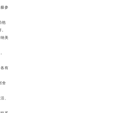
积极参
。
拍他
好。
接纳美
人。
宅各有
宿舍
生活、