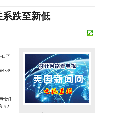
关系跌至新低
进口至
额外税
与他们
提高关