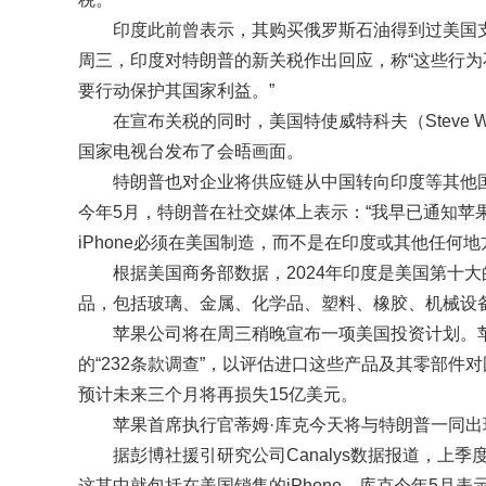
印度此前曾表示，其购买俄罗斯石油得到过美国
周三，印度对特朗普的新关税作出回应，称“这些行为
要行动保护其国家利益。”
在宣布关税的同时，美国特使威特科夫（Steve Wit
国家电视台发布了会晤画面。
特朗普也对企业将供应链从中国转向印度等其他国
今年5月，特朗普在社交媒体上表示：“我早已通知苹果公
iPhone必须在美国制造，而不是在印度或其他任何地
根据美国商务部数据，2024年印度是美国第十
品，包括玻璃、金属、化学品、塑料、橡胶、机械设
苹果公司将在周三稍晚宣布一项美国投资计划。
的“232条款调查”，以评估进口这些产品及其零部
预计未来三个月将再损失15亿美元。
苹果首席执行官蒂姆·库克今天将与特朗普一同出
据彭博社援引研究公司Canalys数据报道，上
这其中就包括在美国销售的iPhone。库克今年5月表