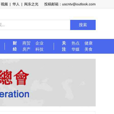
视频
|
华人
|
闽东之光
投稿邮箱：uscntv@outlook.com
搜索
财
商贸
企业
关
热点
健康
经
房产
科技
注
华媒
美食