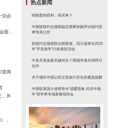
热点新闻
特朗普的胜利，谁买单？
一切必
中国驻纽约总领馆副总领事孙丽萍访纽约至
）会面，
孝笃亲公所
驻纽约总领馆联合陕西省、四川省举办2025
年“平安留学”行前课堂活动
中美关系改善关键何在？两国学者共同呼吁
合作
印度商
关于领区中国公民注意旅行安全的紧急提醒
谓
中国驻美国大使馆举办“温暖迎春·共庆中国
年”侨学界专场新春招待会
元，并
国），