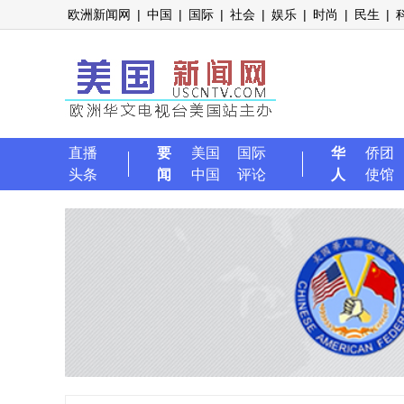
欧洲新闻网
|
中国
|
国际
|
社会
|
娱乐
|
时尚
|
民生
|
直播
要
美国
国际
华
侨团
头条
闻
中国
评论
人
使馆