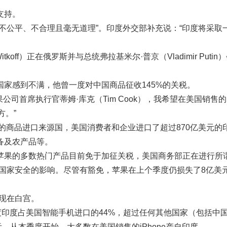
支持。
不公平、不合理且毫无道理”。印度外交部补充说：“印度将采取
koff）正在俄罗斯并与总统弗拉基米尔·普京（Vladimir Putin
家感到不满，他曾一度对中国商品征收145%的关税。
司首席执行官蒂姆·库克（Tim Cook），我希望在美国销售的
方。”
大的商品进口来源国，美国消费者和企业进口了超过870亿美元的
备及农产品等。
苹果的多数热门产品目前免于加征关税，美国商务部正在进行所
件对国家安全的影响。尽管有豁免，苹果在上个季度仍损失了8亿美
现在白宫。
季度印度占美国智能手机进口的44%，超过任何其他国家（包括中
示，从本季度开始，大多数在美国销售的iPhone产自印度。