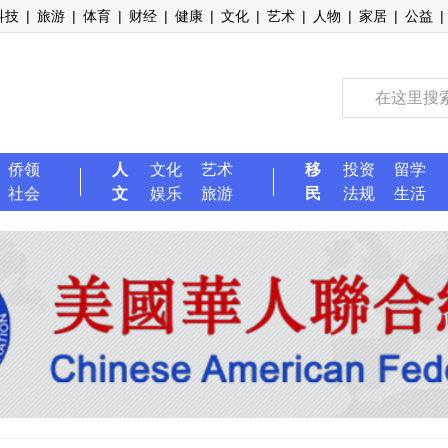
科技
|
旅游
|
体育
|
财经
|
健康
|
文化
|
艺术
|
人物
|
家居
|
公益
|
侨领
人
文化
艺术
移
投资
留学
社会
文
娱乐
旅游
民
法规
生活