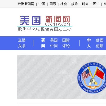
欧洲新闻网
|
中国
|
国际
|
社会
|
娱乐
|
时尚
|
民生
|
直播
要
美国
国际
华
侨团
头条
闻
中国
评论
人
使馆