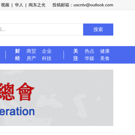
视频
|
华人
|
闽东之光
投稿邮箱：uscntv@outlook.com
搜索
财
商贸
企业
关
热点
健康
经
房产
科技
注
华媒
美食