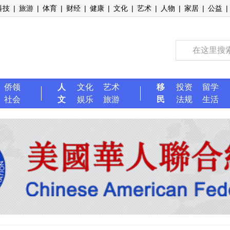
科技
|
旅游
|
体育
|
财经
|
健康
|
文化
|
艺术
|
人物
|
家居
|
公益
|
侨领
人
文化
艺术
移
投资
留学
社会
文
娱乐
旅游
民
法规
生活