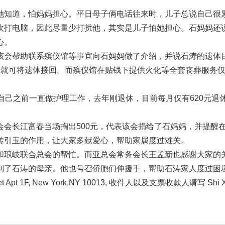
她知道，怕妈妈担心。平日母子俩电话往来时，儿子总说自己很
欢打电脑，因此尽量少打扰他，其实是儿子怕她担心。石妈妈还
心。
该会帮助联系殡仪馆等事宜向石妈妈做了介绍，并说石涛的遗体
）就可将遗体接回。而殡仪馆在贴钱下提供火化等全套丧葬服务
自己之前一直做护理工作，去年刚退休，目前每月仅有620元退
会长江富春当场掏出500元，代表该会捐给了石妈妈，并提醒
砖引玉的作用，让大家多献爱心，帮助家属度过难关。
和琅岐联合总会的帮忙。而亚总会常务会长王孟新也感谢大家的
到了石涛的母亲。他也号召侨胞们伸援手，帮助石涛家人度过困
t 1F, New York,NY 10013, 收件人以及支票收款人请写 Shi X