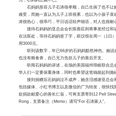
石妈妈形容儿子石涛很孝顺，自己生病了也不让
难受，而她一直认为儿子上班很累，也以为小孩子喜
涛很热心，很乖巧，平日说话轻声细语，对人也很耐
接待石妈妈的亚总会会长陈善莊则将事发经过和
在法医处，等待石妈妈签了字，殡仪馆在周一（1日
用3000元。
听到该数字，年已66岁的石妈妈黯然神伤。她说
也没有粮食劵，自己无力负担儿子的善后开支。
听闻石妈妈的讲述，在场的美国福州琅岐联合总会
华人们一定要保重身体，同时也希望这笔钱能起到抛
接到捐赠后石妈妈泣不成声，她含泪感谢亚总会
包括媒体、小红书博主以及微信的广为转发，很快找
欲捐款献爱心的善长仁翁，可将支票寄到12 Pell Street Ap
Rong，支票备注（Memo）请写“For 石涛家人”。