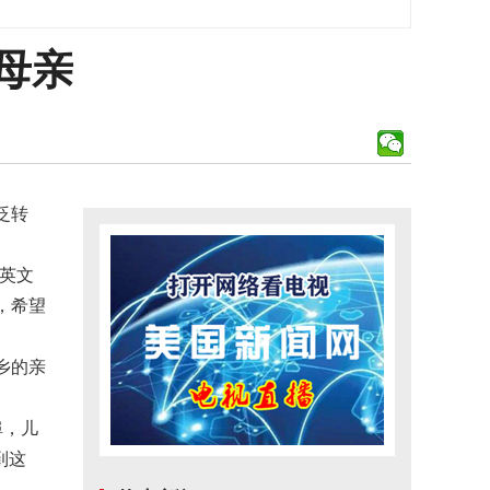
母亲
泛转
英文
，希望
乡的亲
埠，儿
到这