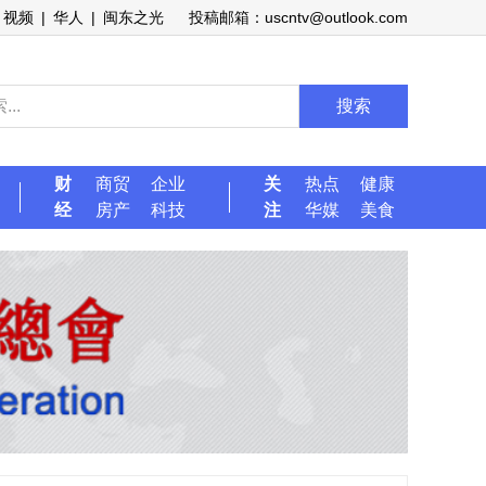
视频
|
华人
|
闽东之光
投稿邮箱：uscntv@outlook.com
搜索
财
商贸
企业
关
热点
健康
经
房产
科技
注
华媒
美食