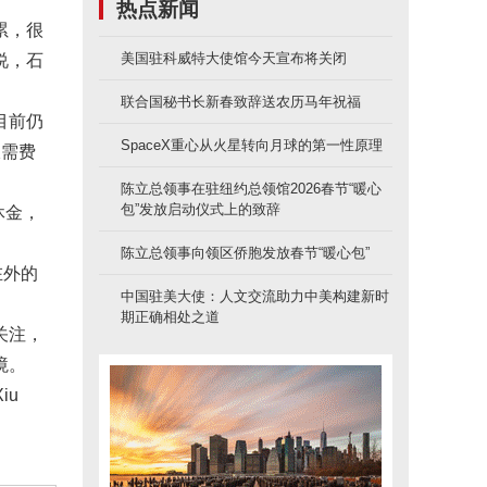
热点新闻
累，很
美国驻科威特大使馆今天宣布将关闭
说，石
联合国秘书长新春致辞送农历马年祝福
目前仍
SpaceX重心从火星转向月球的第一性原理
仅需费
陈立总领事在驻纽约总领馆2026春节“暖心
包”发放启动仪式上的致辞
休金，
陈立总领事向领区侨胞发放春节“暖心包”
在外的
中国驻美大使：人文交流助力中美构建新时
期正确相处之道
关注，
境。
iu