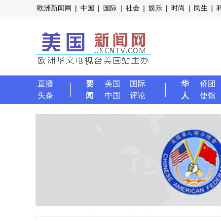
欧洲新闻网
|
中国
|
国际
|
社会
|
娱乐
|
时尚
|
民生
|
直播
要
美国
国际
华
侨团
头条
闻
中国
评论
人
使馆