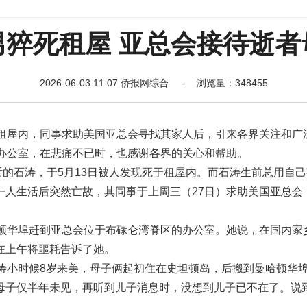
男猝死租屋 亚总会接待逝者
2026-06-03 11:07 侨报网综合 - 浏览量：348455
在租屋内，同事求助美国亚总会寻找其家人后，引来各界关注和广
会办公室，在悲痛不已时，也感谢各界的关心和帮助。
的石涛，于5月13日被人发现死于租屋内。而石涛生前总用自己
一人生活后突然亡故，其同事于上周三（27日）求助美国亚总会
哈顿华埠赶到亚总会位于布碌仑湾脊区的办公室。她说，在国内家
在上午将噩耗告诉了她。
涛小时候8岁来美，母子俩起初住在史坦顿岛，后搬到曼哈顿华
母子仅半年未见，再听到儿子消息时，没想到儿子已不在了。说