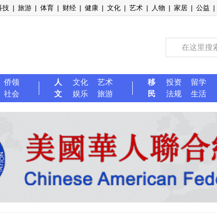
科技
|
旅游
|
体育
|
财经
|
健康
|
文化
|
艺术
|
人物
|
家居
|
公益
|
侨领
人
文化
艺术
移
投资
留学
社会
文
娱乐
旅游
民
法规
生活