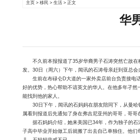
主页
>
移民
>
生活
> 正文
华
不久前本报报道了35岁华裔男子石涛突然亡故
发。30日（周六）下午，闻讯的石涛母亲赶到亚总
生前在布碌仑D大道的一家外卖店前台负责接电话
好的优势，热心帮助不谙英文的华人。在他多年孑然
能找到他的家人。
30日下午，闻讯的石妈妈在朋友陪同下，从曼
属看到报道后先通知了身在弗吉尼亚州的哥哥，哥哥
据石妈妈介绍，她来美国已34年，作为独子的石
子高中毕业开始做工后就搬了出去自己单独住。他们
儿，石妈妈悲戚不已。