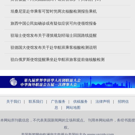
坦桑尼亚赴华乘客可暂时凭两次核酸检测报告乘机
旅西中国公民如确诊或有疑似症状可向使领馆报备
驻瑞士使馆发布关于谨慎规划经瑞士回国路线提醒
驻德国大使馆发布关于赴华航班乘客核酸检测说明
驻白俄罗斯使馆提醒乘坐赴华航班旅客提前做核酸检测
关于我们
|
联系我们
|
广告服务
|
供稿服务
|
法律声明
|
招聘信
息
|
网站地图
本网站所刊载信息，不代表美国新闻网的立场和观点。 刊用本网站稿件，务经书面授
权。
美国新闻网由欧洲华文电视台美国站主办 www.uscntv.com