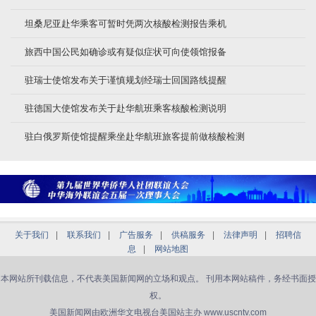
坦桑尼亚赴华乘客可暂时凭两次核酸检测报告乘机
旅西中国公民如确诊或有疑似症状可向使领馆报备
驻瑞士使馆发布关于谨慎规划经瑞士回国路线提醒
驻德国大使馆发布关于赴华航班乘客核酸检测说明
驻白俄罗斯使馆提醒乘坐赴华航班旅客提前做核酸检测
关于我们
|
联系我们
|
广告服务
|
供稿服务
|
法律声明
|
招聘信
息
|
网站地图
本网站所刊载信息，不代表美国新闻网的立场和观点。 刊用本网站稿件，务经书面授
权。
美国新闻网由欧洲华文电视台美国站主办 www.uscntv.com