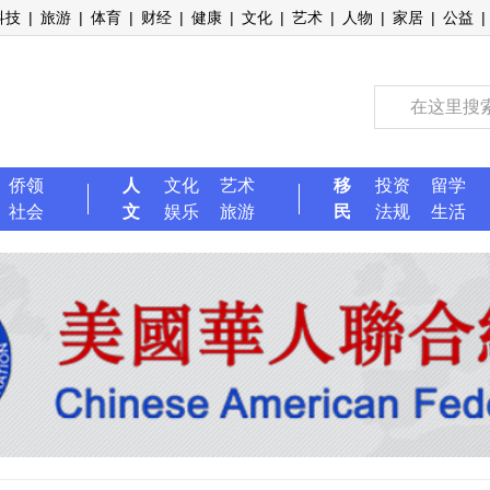
科技
|
旅游
|
体育
|
财经
|
健康
|
文化
|
艺术
|
人物
|
家居
|
公益
|
侨领
人
文化
艺术
移
投资
留学
社会
文
娱乐
旅游
民
法规
生活