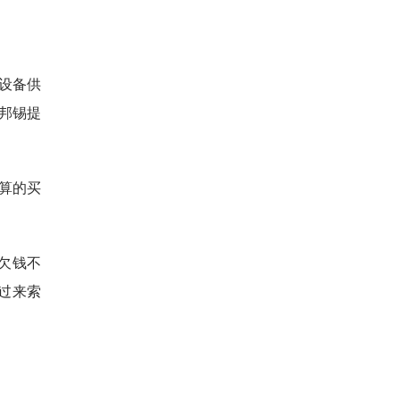
的设备供
邦锡提
算的买
仅欠钱不
反过来索