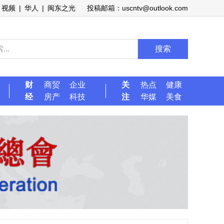
视频
|
华人
|
闽东之光
投稿邮箱：uscntv@outlook.com
搜索
财
商贸
企业
关
热点
健康
经
房产
科技
注
华媒
美食