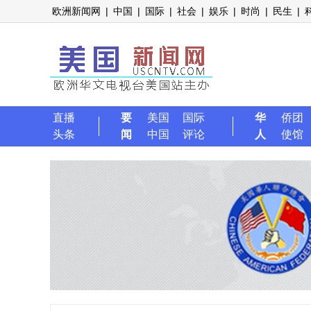
欧洲新闻网
|
中国
|
国际
|
社会
|
娱乐
|
时尚
|
民生
|
直播
要
美国
国际
华
侨团
头条
闻
中国
评论
人
使馆