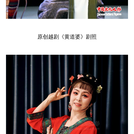
原创越剧《黄道婆》剧照