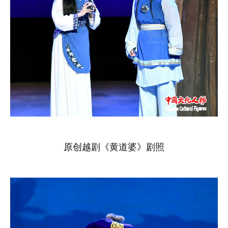
原创越剧《黄道婆》剧照