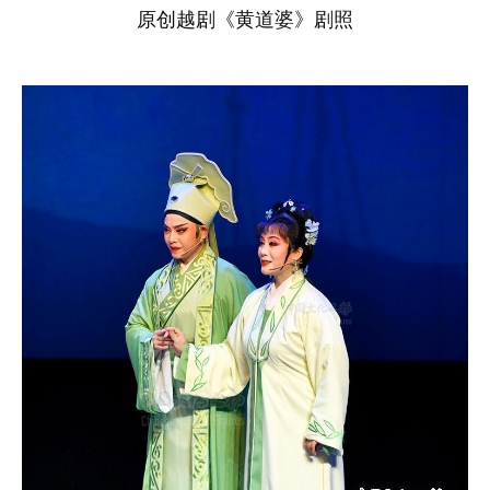
原创越剧《黄道婆》剧照