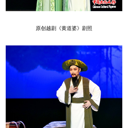
原创越剧《黄道婆》剧照