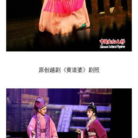
原创越剧《黄道婆》剧照