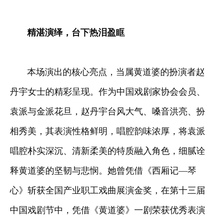
精湛演绎，台下热泪盈眶
本场演出的核心亮点，当属黄道婆的扮演者赵
丹宇女士的精彩呈现。作为中国戏剧家协会会员、
袁派与金派花旦，赵丹宇台风大气、嗓音洪亮、扮
相秀美，其表演性格鲜明，唱腔韵味浓厚，将袁派
唱腔朴实深沉、清新柔美的特质融入角色，细腻诠
释黄道婆的坚韧与悲悯。她曾凭借《西厢记—琴
心》斩获全国产业职工戏曲展演金奖，在第十三届
中国戏剧节中，凭借《黄道婆》一剧荣获优秀表演