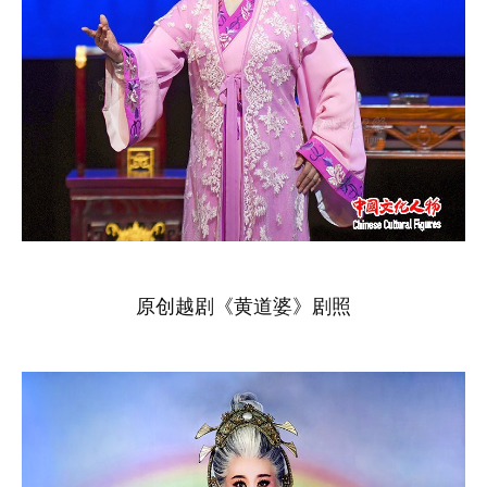
原创越剧《黄道婆》剧照