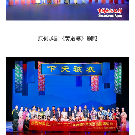
原创越剧《黄道婆》剧照