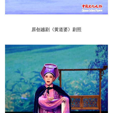
原创越剧《黄道婆》剧照