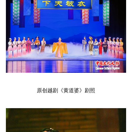
原创越剧《黄道婆》剧照