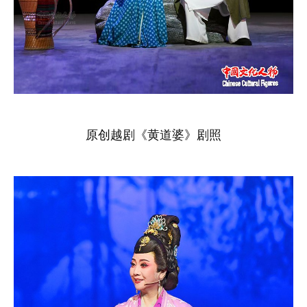
原创越剧《黄道婆》剧照