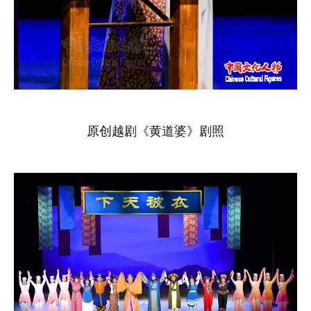
原创越剧《黄道婆》剧照