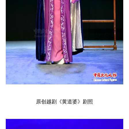
原创越剧《黄道婆》剧照