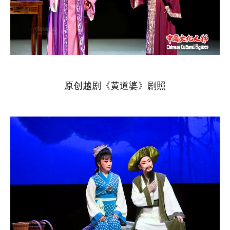
原创越剧《黄道婆》剧照