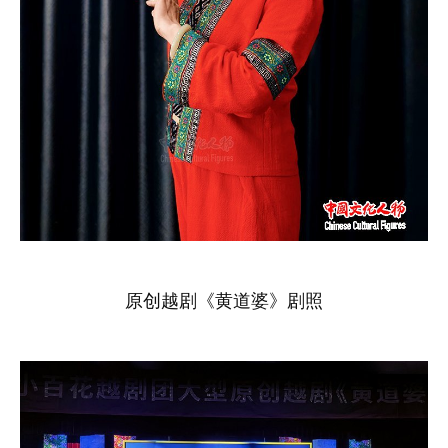
原创越剧《黄道婆》剧照