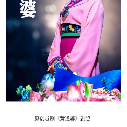
原创越剧《黄道婆》剧照