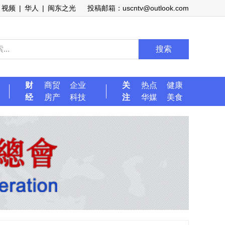
视频
|
华人
|
闽东之光
投稿邮箱：uscntv@outlook.com
搜索
财
商贸
企业
关
热点
健康
经
房产
科技
注
华媒
美食