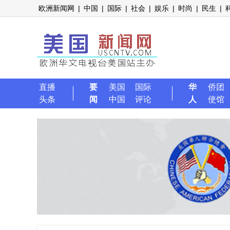
欧洲新闻网
|
中国
|
国际
|
社会
|
娱乐
|
时尚
|
民生
|
直播
要
美国
国际
华
侨团
头条
闻
中国
评论
人
使馆