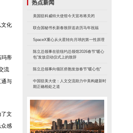
热点新闻
美国驻科威特大使馆今天宣布将关闭
以文化
联合国秘书长新春致辞送农历马年祝福
SpaceX重心从火星转向月球的第一性原理
陈立总领事在驻纽约总领馆2026春节“暖心
书玛蒂
包”发放启动仪式上的致辞
文交流
陈立总领事向领区侨胞发放春节“暖心包”
互通与
中国驻美大使：人文交流助力中美构建新时
期正确相处之道
动了文
民众感