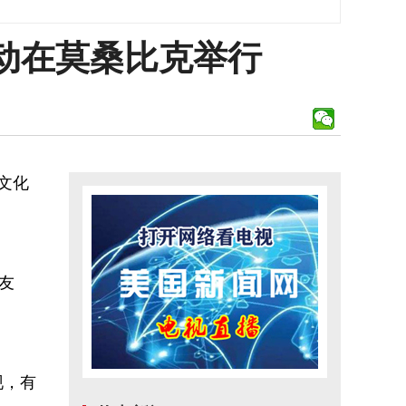
动在莫桑比克举行
文化
友
现，有