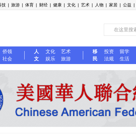
科技
|
旅游
|
体育
|
财经
|
健康
|
文化
|
艺术
|
人物
|
家居
|
公益
|
侨领
人
文化
艺术
移
投资
留学
社会
文
娱乐
旅游
民
法规
生活