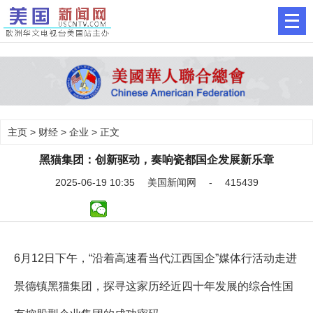
主页
>
财经
>
企业
> 正文
黑猫集团：创新驱动，奏响瓷都国企发展新乐章
2025-06-19 10:35 美国新闻网 - 415439
6月12日下午，“沿着高速看当代江西国企”媒体行活动走进
景德镇黑猫集团，探寻这家历经近四十年发展的综合性国