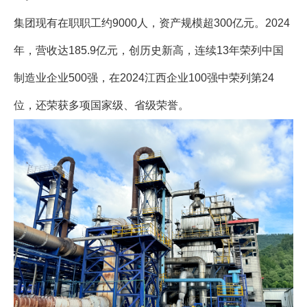
集团现有在职职工约9000人，资产规模超300亿元。2024
年，营收达185.9亿元，创历史新高，连续13年荣列中国
制造业企业500强，在2024江西企业100强中荣列第24
位，还荣获多项国家级、省级荣誉。