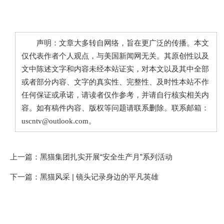
声明：文章大多转自网络，旨在更广泛的传播。本文
仅代表作者个人观点，与美国新闻网无关。其原创性以及
文中陈述文字和内容未经本站证实，对本文以及其中全部
或者部分内容、文字的真实性、完整性、及时性本站不作
任何保证或承诺，请读者仅作参考，并请自行核实相关内
容。如有稿件内容、版权等问题请联系删除。联系邮箱：
uscntv@outlook.com。
上一篇：
黑猫集团扎实开展“安全生产月”系列活动
下一篇：
黑猫风采 | 镜头记录身边的平凡英雄