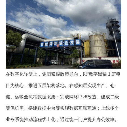
在数字化转型上，集团紧跟政策导向，以“数字黑猫 1.0”项
目为核心，推进五层架构落地。在感知层实现生产、仓
储、运输全流程数据采集；完成网络IPv6改造，建成二级
等保机房；搭建数据中台等实现数据互联互通；上线多个
业务系统推动流程线上化；通过统一门户提升办公效率。